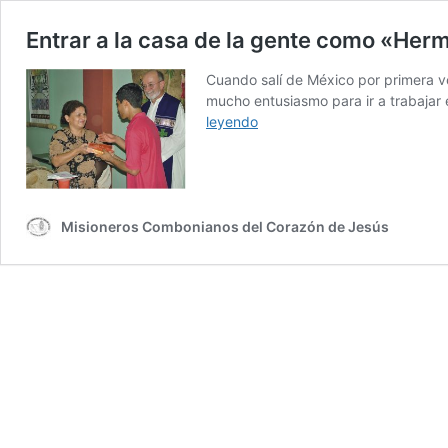
Entrar a la casa de la gente como «Her
Cuando salí de México por primera ve
mucho entusiasmo para ir a trabajar
Entrar
leyendo
a
la
casa
de
la
Misioneros Combonianos del Corazón de Jesús
gente
como
«Hermano»:
Una
experiencia
personal