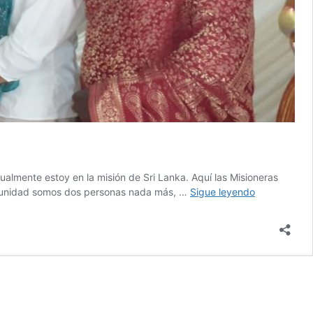
almente estoy en la misión de Sri Lanka. Aquí las Misioneras
La
comunidad somos dos personas nada más, …
Sigue leyendo
vida
es
algo
sagrado
que
nos
desborda