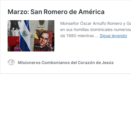
Marzo: San Romero de América
Monseñor Óscar Arnulfo Romero y Ga
en sus homilías dominicales numerosas
Ma
de 1980 mientras …
Sigue leyendo
S
R
d
A
Misioneros Combonianos del Corazón de Jesús