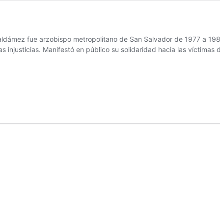
ldámez fue arzobispo metropolitano de San Salvador de 1977 a 198
 injusticias. Manifestó en público su solidaridad hacia las víctimas 
rzo:
an
omero
e
mérica