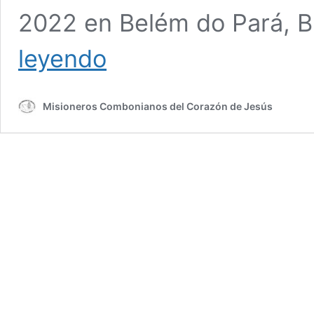
2022 en Belém do Pará, B
Carta
leyendo
final
del
Foro
Misioneros Combonianos del Corazón de Jesús
Comboniano
de
Ecología
Integral