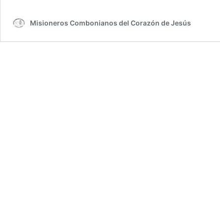
por
Covid
Misioneros Combonianos del Corazón de Jesús