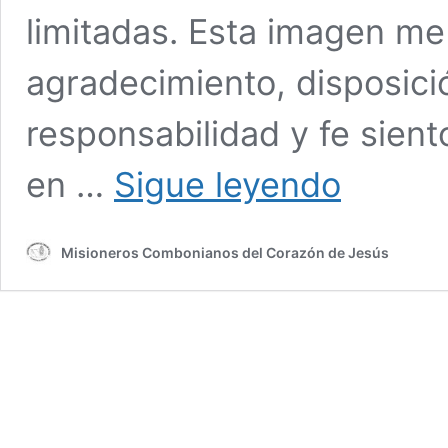
limitadas. Esta imagen me
agradecimiento, disposició
responsabilidad y fe sien
“Voy
en …
Sigue leyendo
de
pie,
contenta,
Misioneros Combonianos del Corazón de Jesús
amando
mucho
y,
bendito
Dios,
sintiéndome
muy
amada”.