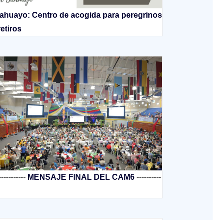
ahuayo: Centro de acogida para peregrinos
retiros
-----------
MENSAJE FINAL DEL CAM6
----------