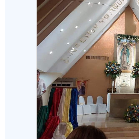
XV Domingo ordinario. Año A
ño A