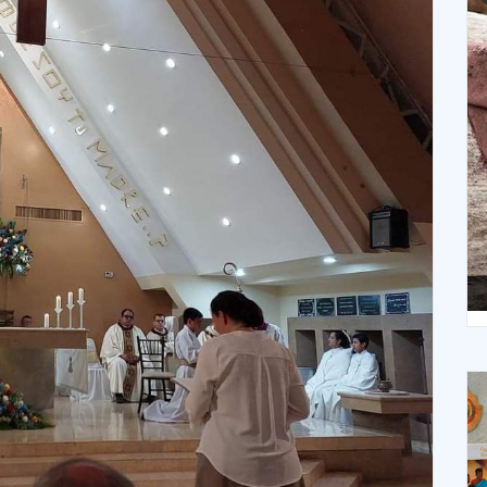
X
XIV Domingo ordinario. Año A