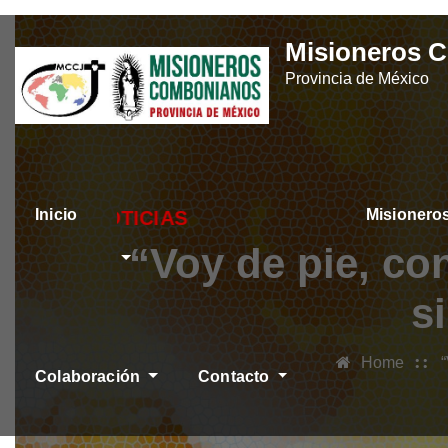
Skip
Misioneros 
to
Provincia de México
content
Inicio
Misioner
ÚLTIMAS NOTICI
“Voy de pie, co
s
Home
Colaboración
Contacto