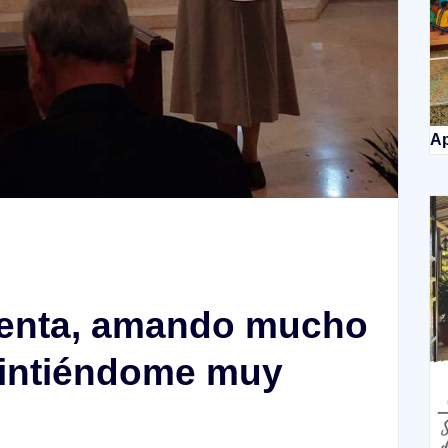
Ap
ntenta, amando mucho
 sintiéndome muy