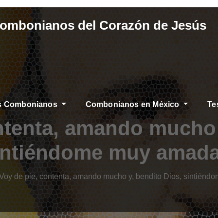
Combonianos del Corazón de Jesús
os Combonianos
Combonianos en México
Te
AS
ntenta, amando mucho 
intiéndome muy amada
“Voy de pie, contenta, amando mucho y, bendito Dios, sintién