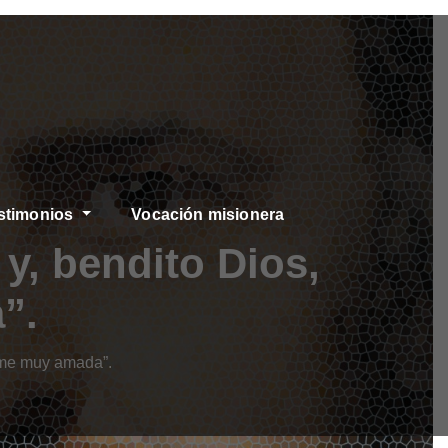
stimonios
Vocación misionera
y, bendito Dios,
”.
dome muy amada”.