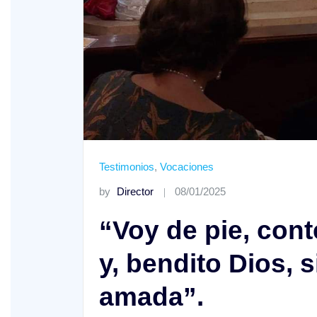
Testimonios
,
Vocaciones
by
Director
08/01/2025
“Voy de pie, co
y, bendito Dios,
amada”.