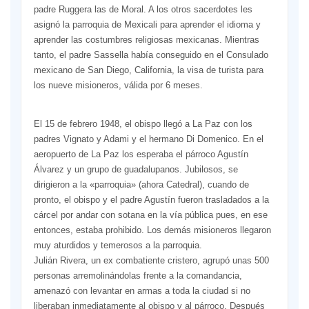
padre Ruggera las de Moral. A los otros sacerdotes les
asignó la parroquia de Mexicali para aprender el idioma y
aprender las costumbres religiosas mexicanas. Mientras
tanto, el padre Sassella había conseguido en el Consulado
mexicano de San Diego, California, la visa de turista para
los nueve misioneros, válida por 6 meses.
El 15 de febrero 1948, el obispo llegó a La Paz con los
padres Vignato y Adami y el hermano Di Domenico. En el
aeropuerto de La Paz los esperaba el párroco Agustín
Álvarez y un grupo de guadalupanos. Jubilosos, se
dirigieron a la «parroquia» (ahora Catedral), cuando de
pronto, el obispo y el padre Agustín fueron trasladados a la
cárcel por andar con sotana en la vía pública pues, en ese
entonces, estaba prohibido. Los demás misioneros llegaron
muy aturdidos y temerosos a la parroquia.
Julián Rivera, un ex combatiente cristero, agrupó unas 500
personas arremolinándolas frente a la comandancia,
amenazó con levantar en armas a toda la ciudad si no
liberaban inmediatamente al obispo y al párroco. Después