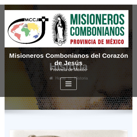
Skip
to
content
Misioneros Combonianos del Corazón
de Jesús
Historia
Provincia de México
Home
Historia