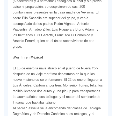
(6 sacerdotes y 3 hermanos) escogidos al azar y sin previo
aviso ni preparación, se despidieron de casi 200
combonianos presentes en la casa madre de Ve- rona. El
padre Elio Sassella era superior del grupo, y venía
acompañado de los padres Pedro Vignato, Antonio
Piacentini, Amadeo Ziller, Luis Ruggera y Bruno Adami; y
los hermanos Luis Garzotti, Francisco Di Domenico y
Arsenio Ferarri, quien es el único sobreviviente de ese
grupo.
¡Por fin en México!
El 15 de enero la nave atracó en el puerto de Nueva York,
después de un viaje marítimo desastroso en la que los
nueve misioneros se enfermaron. El 22 de enero, llegaron a
Los Ángeles, California, por tren. Monseñor Torres, feliz, los
recibió llevando dos autos y una pic-up para transportarlos.
Lo acompañaban dos teólogos y el rector del seminario de
Tijuana, que hablaba italiano.
Al padre Sassella se le encomendó dar clases de Teología
Dogmática y de Derecho Canónico a los teólogos, y al