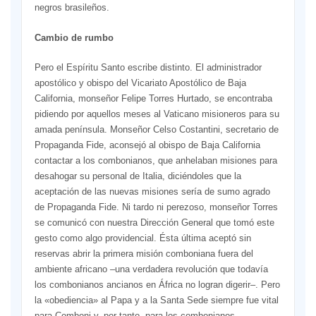
negros brasileños.
Cambio de rumbo
Pero el Espíritu Santo escribe distinto. El administrador
apostólico y obispo del Vicariato Apostólico de Baja
California, monseñor Felipe Torres Hurtado, se encontraba
pidiendo por aquellos meses al Vaticano misioneros para su
amada península. Monseñor Celso Costantini, secretario de
Propaganda Fide, aconsejó al obispo de Baja California
contactar a los combonianos, que anhelaban misiones para
desahogar su personal de Italia, diciéndoles que la
aceptación de las nuevas misiones sería de sumo agrado
de Propaganda Fide. Ni tardo ni perezoso, monseñor Torres
se comunicó con nuestra Dirección General que tomó este
gesto como algo providencial. Ésta última aceptó sin
reservas abrir la primera misión comboniana fuera del
ambiente africano –una verdadera revolución que todavía
los combonianos ancianos en África no logran digerir–. Pero
la «obediencia» al Papa y a la Santa Sede siempre fue vital
para Comboni y, por tanto, para los combonianos.