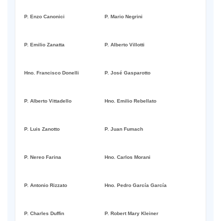
P. Enzo Canonici
P. Mario Negrini
P. Emilio Zanatta
P. Alberto Villotti
Hno. Francisco Donelli
P. José Gasparotto
P. Alberto Vittadello
Hno. Emilio Rebellato
P. Luis Zanotto
P. Juan Fumach
P. Nereo Farina
Hno. Carlos Morani
P. Antonio Rizzato
Hno. Pedro García García
P. Charles Duffin
P. Robert Mary Kleiner