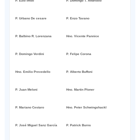
P. Ezio Imoli
P. Domingo T. Andriollo
P. Urbano De cesare
P. Enzo Tavano
P. Balbino R. Lorenzana
Hno. Vicente Pannice
P. Domingo Verdini
P. Felipe Corona
Hno. Emilio Prevedello
P. Alberto Buffoni
P. Juan Meloni
Hno. Martin Ploner
P. Mariano Cestaro
Hno. Peter Schwingshackl
P. José Miguel Sanz García
P. Patrick Burns