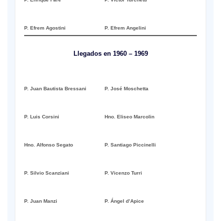
P. Efrem Agostini
P. Efrem Angelini
Llegados en 1960 – 1969
P. Juan Bautista Bressani
P. José Moschetta
P. Luis Corsini
Hno. Eliseo Marcolin
Hno. Alfonso Segato
P. Santiago Piccinelli
P. Silvio Scanziani
P. Vicenzo Turri
P. Juan Manzi
P. Ángel d’Apice