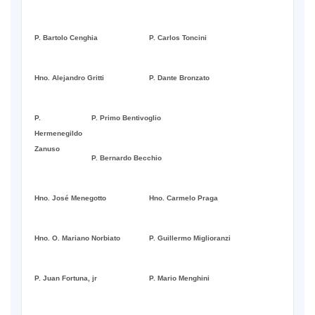
P. Bartolo Cenghia
P. Carlos Toncini
Hno. Alejandro Gritti
P. Dante Bronzato
P.
P. Primo Bentivoglio
Hermenegildo
Zanuso
P. Bernardo Becchio
Hno. José Menegotto
Hno. Carmelo Praga
Hno. O. Mariano Norbiato
P. Guillermo Miglioranzi
P. Juan Fortuna, jr
P. Mario Menghini