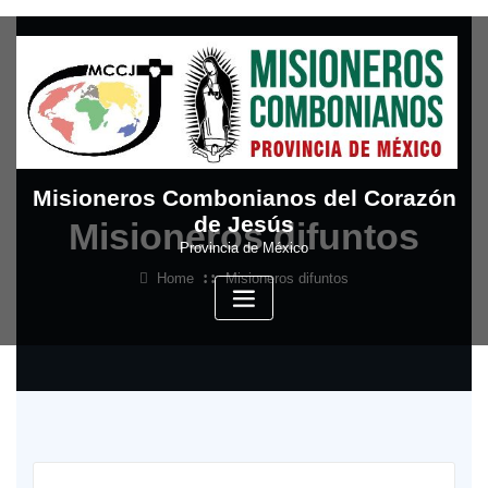
Skip
to
content
Misioneros Combonianos del Corazón
de Jesús
Misioneros difuntos
Provincia de México
Home
Misioneros difuntos