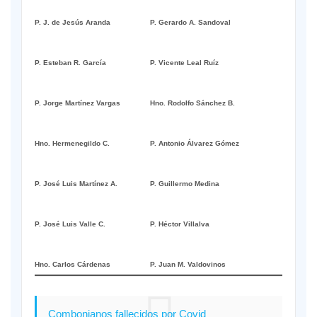
P. J. de Jesús Aranda
P. Gerardo A. Sandoval
P. Esteban R. García
P. Vicente Leal Ruíz
P. Jorge Martínez Vargas
Hno. Rodolfo Sánchez B.
Hno. Hermenegildo C.
P. Antonio Álvarez Gómez
P. José Luis Martínez A.
P. Guillermo Medina
P. José Luis Valle C.
P. Héctor Villalva
Hno. Carlos Cárdenas
P. Juan M. Valdovinos
Combonianos fallecidos por Covid