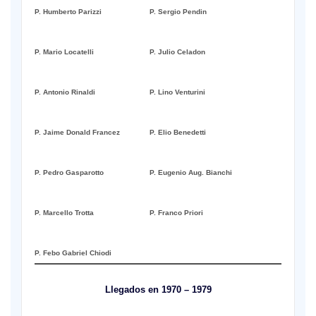
P. Humberto Parizzi
P. Sergio Pendin
P. Mario Locatelli
P. Julio Celadon
P. Antonio Rinaldi
P. Lino Venturini
P. Jaime Donald Francez
P. Elio Benedetti
P. Pedro Gasparotto
P. Eugenio Aug. Bianchi
P. Marcello Trotta
P. Franco Priori
P. Febo Gabriel Chiodi
Llegados en 1970 – 1979