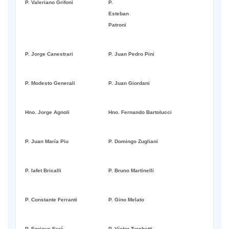
P. Valeriano Grifoni
P.
Esteban
Patroni
P. Jorge Canestrari
P. Juan Pedro Pini
P. Modesto Generali
P. Juan Giordani
Hno. Jorge Agnoli
Hno. Fernando Bartolucci
P. Juan María Piu
P. Domingo Zugliani
P. Iafet Bricalli
P. Bruno Martinelli
P. Constante Ferranti
P. Gino Melato
P. Enrique Faré
P. Víctor Turchetti