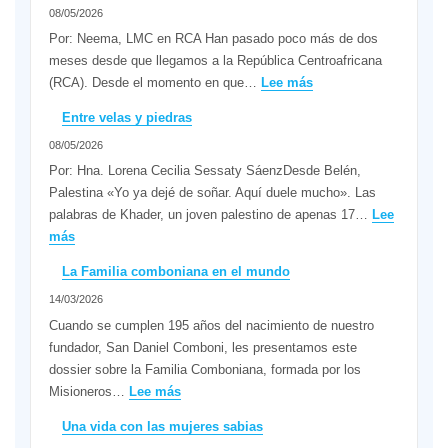
08/05/2026
fe,
aprendizaje
Por: Neema, LMC en RCA Han pasado poco más de dos
y
meses desde que llegamos a la República Centroafricana
esperanza
:
(RCA). Desde el momento en que…
Lee más
en
Más
Entre velas y piedras
Manzanillo
allá
08/05/2026
de
la
Por: Hna. Lorena Cecilia Sessaty SáenzDesde Belén,
barrera
Palestina «Yo ya dejé de soñar. Aquí duele mucho». Las
del
palabras de Khader, un joven palestino de apenas 17…
Lee
idioma:
:
más
encontrando
Entre
La Familia comboniana en el mundo
vínculos
velas
14/03/2026
en
y
la
piedras
Cuando se cumplen 195 años del nacimiento de nuestro
República
fundador, San Daniel Comboni, les presentamos este
Centroafricana
dossier sobre la Familia Comboniana, formada por los
:
Misioneros…
Lee más
La
Una vida con las mujeres sabias
Familia