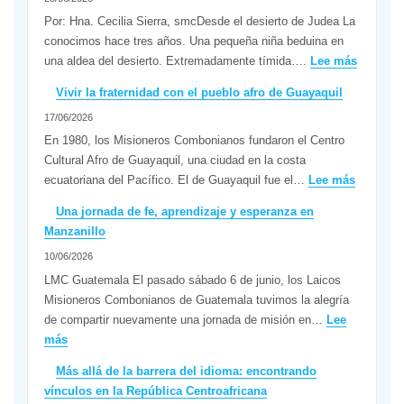
de
presencia
Por: Hna. Cecilia Sierra, smcDesde el desierto de Judea La
de
conocimos hace tres años. Una pequeña niña beduina en
los
:
una aldea del desierto. Extremadamente tímida….
Lee más
Misioneros
“Soy
Vivir la fraternidad con el pueblo afro de Guayaquil
Combonianos
especial
17/06/2026
en
soy
Asia
única,
En 1980, los Misioneros Combonianos fundaron el Centro
gracias
Cultural Afro de Guayaquil, una ciudad en la costa
por
:
ecuatoriana del Pacífico. El de Guayaquil fue el…
Lee más
ser
Vivir
Una jornada de fe, aprendizaje y esperanza en
como
la
Manzanillo
soy”
fraternid
10/06/2026
con
el
LMC Guatemala El pasado sábado 6 de junio, los Laicos
pueblo
Misioneros Combonianos de Guatemala tuvimos la alegría
afro
de compartir nuevamente una jornada de misión en…
Lee
de
:
más
Guayaqu
Una
Más allá de la barrera del idioma: encontrando
jornada
vínculos en la República Centroafricana
de