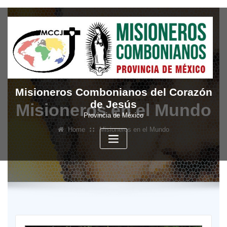
Skip
to
content
Misioneros Combonianos del Corazón
de Jesús
Misioneros en el Mundo
Provincia de México
Home
Misioneros en el Mundo