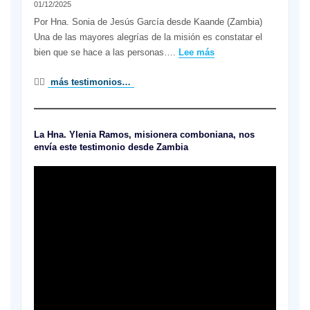
01/12/2025
comboniana
en
Por Hna. Sonia de Jesús García desde Kaande (Zambia)
el
Una de las mayores alegrías de la misión es constatar el
mundo
:
bien que se hace a las personas….
Lee más
Una
👉🏼
más testimonios…
vida
con
las
mujeres
La Hna. Ylenia Ramos, misionera comboniana, nos
sabias
envía este testimonio desde Zambia