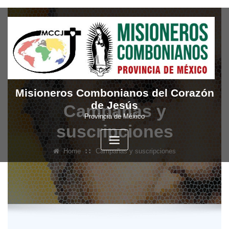
Skip
to
content
Misioneros Combonianos del Corazón
de Jesús
Campañas y
Provincia de México
suscripciones
Home
Campañas y suscripciones