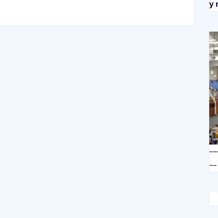
y 
---
---