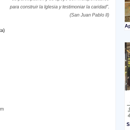
para construir la Iglesia y testimoniar la caridad”
.
(San Juan Pablo II)
Ap
ta)
om
S