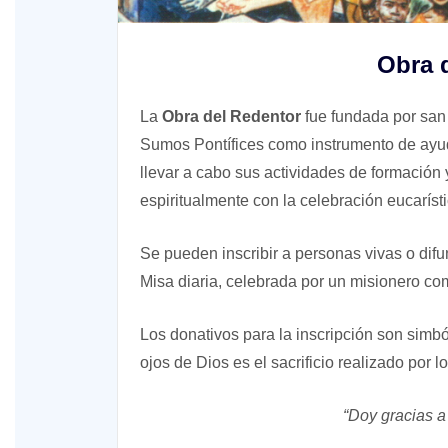
Obra 
La
Obra del Redentor
fue fundada por san
Sumos Pontífices como instrumento de ay
XV Domingo ordinario. Año A
llevar a cabo sus actividades de formació
espiritualmente con la celebración eucaríst
ño A
Se pueden inscribir a personas vivas o difu
Misa diaria, celebrada por un misionero com
Los donativos para la inscripción son simb
ojos de Dios es el sacrificio realizado por 
“Doy gracias a