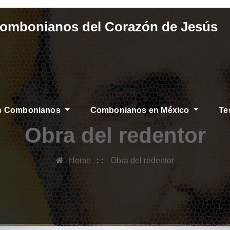
Combonianos del Corazón de Jesús
os Combonianos
Combonianos en México
Te
IAS
Obra del redentor
Home
Obra del redentor