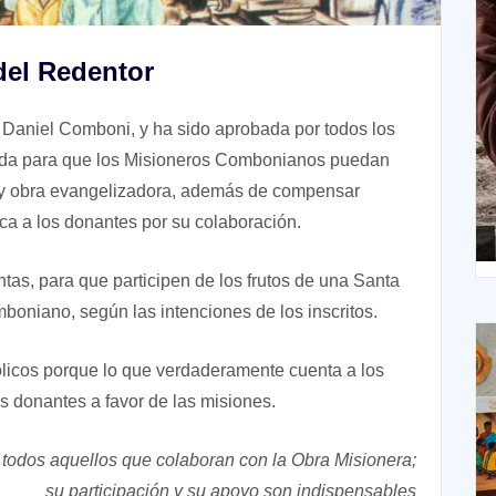
del Redentor
X
 Daniel Comboni, y ha sido aprobada por todos los
uda para que los Misioneros Combonianos puedan
n y obra evangelizadora, además de compensar
ica a los donantes por su colaboración.
XIV Domingo ordinario. Año A
ntas, para que participen de los frutos de una Santa
boniano, según las intenciones de los inscritos.
ólicos porque lo que verdaderamente cuenta a los
los donantes a favor de las misiones.
 todos aquellos que colaboran con la Obra Misionera;
su participación y su apoyo son indispensables