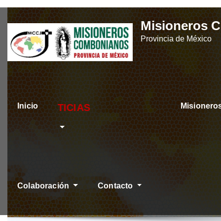
Skip
Misioneros 
to
Provincia de México
content
Inicio
Misioner
ÚLTIMAS NOTIC
Colaboración
Contacto