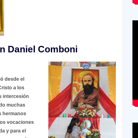
an Daniel Comboni
ó desde el
risto a los
u intercesión
ando muchas
us hermanos
anos vocaciones
a y para el