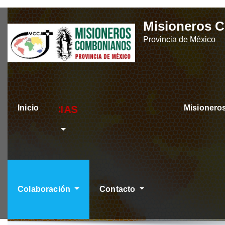
Skip
Misioneros 
to
Provincia de México
content
Inicio
Misioner
ÚLTIMAS NOTICIAS
Colaboración
Contacto