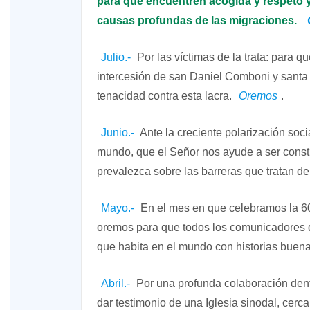
para que encuentren acogida y respeto y
causas profundas de las migraciones.
Julio.-
Por las víctimas de la trata: para q
intercesión de san Daniel Comboni y santa 
tenacidad contra esta lacra.
Oremos
.
XV Domingo ordinario. Año A
Junio.-
Ante la creciente polarización socia
mundo, que el Señor nos ayude a ser const
ño A
prevalezca sobre las barreras que tratan de
Mayo.-
En el mes en que celebramos la 6
oremos para que todos los comunicadores 
que habita en el mundo con historias buen
Abril.-
Por una profunda colaboración den
dar testimonio de una Iglesia sinodal, cer