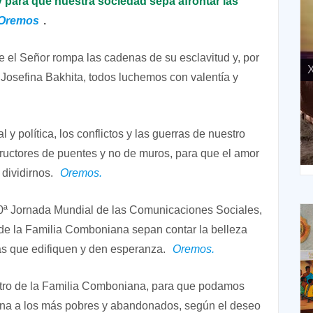
 para que nuestra sociedad sepa afrontar las
Oremos
.
ue el Señor rompa las cadenas de su esclavitud y, por
X
Josefina Bakhita, todos luchemos con valentía y
l y política, los conflictos y las guerras de nuestro
ructores de puentes y no de muros, para que el amor
XIV Domingo ordinario. Año A
 dividirnos.
Oremos.
0ª Jornada Mundial de las Comunicaciones Sociales,
de la Familia Comboniana sepan contar la belleza
as que edifiquen y den esperanza.
Oremos.
tro de la Familia Comboniana, para que podamos
cana a los más pobres y abandonados, según el deseo