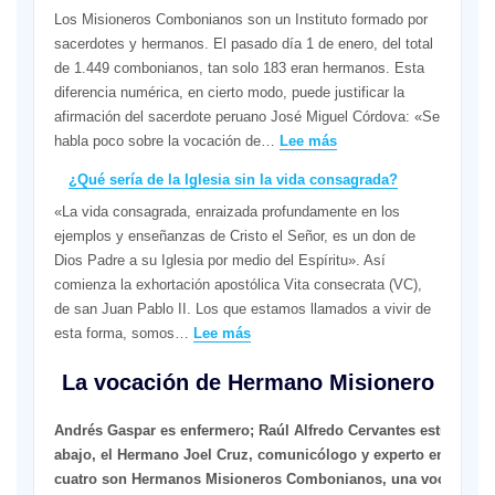
Los Misioneros Combonianos son un Instituto formado por
respuesta
sacerdotes y hermanos. El pasado día 1 de enero, del total
que
de 1.449 combonianos, tan solo 183 eran hermanos. Esta
se
diferencia numérica, en cierto modo, puede justificar la
hace
afirmación del sacerdote peruano José Miguel Córdova: «Se
vida
:
habla poco sobre la vocación de…
Lee más
¡Tú
¿Qué sería de la Iglesia sin la vida consagrada?
no
«La vida consagrada, enraizada profundamente en los
tienes
ejemplos y enseñanzas de Cristo el Señor, es un don de
madera
Dios Padre a su Iglesia por medio del Espíritu». Así
para
comienza la exhortación apostólica Vita consecrata (VC),
ser
de san Juan Pablo II. Los que estamos llamados a vivir de
Hermano
:
esta forma, somos…
Lee más
comboniano!
¿Qué
La vocación de Hermano Misionero
sería
de
la
Andrés Gaspar es enfermero; Raúl Alfredo Cervantes estudia pe
Iglesia
abajo, el Hermano Joel Cruz, comunicólogo y experto en doctrina
sin
cuatro son Hermanos Misioneros Combonianos, una vocación espe