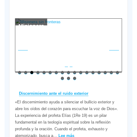
Misionera
«T
sin
sa
fronteras
la
mi
La hermana
Vera Lúcia
Por
Belo Rocha es
Mac
una misionera
mc
comboniana
Neg
portuguesa.
de 
Hizo su
cri
consagración
cat
perpetua a
raí
Dios el pasado
cam
mes de
obr
diciembre,
per
dando su «sí»
Rz
definitivo al
Discernimiento ante el ruido exterior
(Po
servicio de la
cap
[…]
reg
«El discernimiento ayuda a silenciar el bullicio exterior y
lim
abre los oídos del corazón para escuchar la voz de Dios».
La experiencia del profeta Elías (1Re 19) es un pilar
fundamental en la teología espiritual sobre la reflexión
profunda y la oración. Cuando el profeta, exhausto y
:
atemorizado, busca a…
Lee más