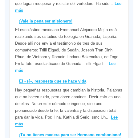
que logran recuperar y reciclar del vertedero. Ha sido…
Lee
tiempo,
:
más
volvería
R.
a
¡Vale la pena ser misionero!
D.
entrar
El escolástico mexicano Emmanuel Alejandro Mejía está
del
en
realizando sus estudios de teología en Granada, España.
Congo:
el
Desde allí nos envía el testimonio de tres de sus
Compromiso
seminario»
compañeros: Trilli Elgadi, de Sudán, Joseph Tran Dinh
solidario
Phuc, de Vietnam y Romain Lindaou Bakenakou, de Togo.
de
En la foto, escolasticado de Granada. Trilli Elgadi…
Lee
los
:
más
escolásticos
¡Vale
con
El «sí», respuesta que se hace vida
la
la
Hay pequeñas respuestas que cambian la historia. Palabras
pena
ecología
que no hacen ruido, pero abren caminos. Decir «sí» es una
ser
integral
de ellas. No un «sí» cómodo e ingenuo, sino uno
misionero!
en
pronunciado desde la fe, la valentía y la disposición total
Kinshasa
para dar la vida. Por: Hna. Kathia di Serio, smc Un…
Lee
:
más
El
¡Tú no tienes madera para ser Hermano comboniano!
«sí»,