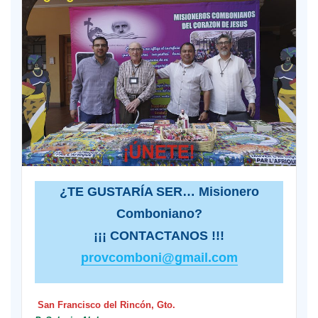
¿TE GUSTARÍA SER… Misionero
Comboniano?
¡¡¡ CONTACTANOS !!!
provcomboni@gmail.com
San Francisco del Rincón, Gto.