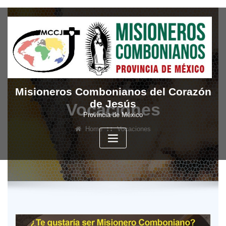
Skip
to
content
Misioneros Combonianos del Corazón
de Jesús
Vocaciones
Provincia de México
Home
Vocaciones