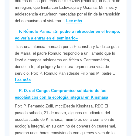
obreras de las periferias de Rzeszów (Polonia), la capital de
mi región, que limita con Eslovaquia y Ucrania. Mi niñez y
adolescencia estuvieron marcadas por el fin de la transición
:
del comunismo al sistema…
Lee más
«Tú
P. Rómulo Panis: «Si pudiera retroceder en el tiempo,
vas
volvería a entrar en el seminario»
a
Tras una infancia marcada por la Eucaristía y la dulce guía
salir
de María, el padre Rómulo respondió a un llamado que lo
para
llevó a campos misioneros en África y Centroamérica,
las
donde la fe, el peligro y la cultura forjaron una vida de
misiones»
servicio. Por: P. Rómulo Panisdesde Filipinas Mi padre…
:
Lee más
P.
R. D. del Congo: Compromiso solidario de los
Rómulo
escolásticos con la ecología integral en Kinshasa
Panis:
Por: P. Fernando Zolli, mccjDesde Kinshasa, RDC El
«Si
pasado sábado, 21 de marzo, algunos estudiantes del
pudiera
escolasticado de Kinshasa, miembros de la comisión de
retroceder
ecología integral, en su camino de conversión cuaresmal,
en
pasaron unas horas conviviendo con quienes viven de lo
el