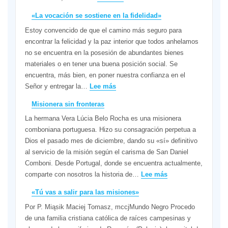
Discernimiento
«La vocación se sostiene en la fidelidad»
ante
Estoy convencido de que el camino más seguro para
el
encontrar la felicidad y la paz interior que todos anhelamos
ruido
no se encuentra en la posesión de abundantes bienes
exterior
materiales o en tener una buena posición social. Se
encuentra, más bien, en poner nuestra confianza en el
:
Señor y entregar la…
Lee más
«La
Misionera sin fronteras
vocación
La hermana Vera Lúcia Belo Rocha es una misionera
se
comboniana portuguesa. Hizo su consagración perpetua a
sostiene
Dios el pasado mes de diciembre, dando su «sí» definitivo
en
al servicio de la misión según el carisma de San Daniel
la
Comboni. Desde Portugal, donde se encuentra actualmente,
fidelidad»
:
comparte con nosotros la historia de…
Lee más
Misionera
«Tú vas a salir para las misiones»
sin
Por P. Miąsik Maciej Tomasz, mccjMundo Negro Procedo
fronteras
de una familia cristiana católica de raíces campesinas y