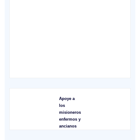
XVI Domingo ordinario. Año A
X
Apoye a
los
misioneros
enfermos y
ancianos