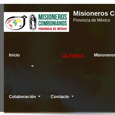
Skip
Misioneros 
to
Provincia de México
content
Inicio
Misioner
ÚLTIMAS NOTICIAS
Colaboración
Contacto