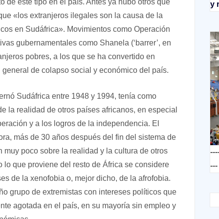
 de este tipo en el país. Antes ya hubo otros que
y 
ue «los extranjeros ilegales son la causa de la
blicos en Sudáfrica». Movimientos como Operación
ativas gubernamentales como Shanela (‘barrer’, en
ranjeros pobres, a los que se ha convertido en
ón general de colapso social y económico del país.
ernó Sudáfrica entre 1948 y 1994, tenía como
de la realidad de otros países africanos, en especial
beración y a los logros de la independencia. El
hora, más de 30 años después del fin del sistema de
muy poco sobre la realidad y la cultura de otros
---
o lo que proviene del resto de África se considere
---
s de la xenofobia o, mejor dicho, de la afrofobia.
ño grupo de extremistas con intereses políticos que
nte agotada en el país, en su mayoría sin empleo y