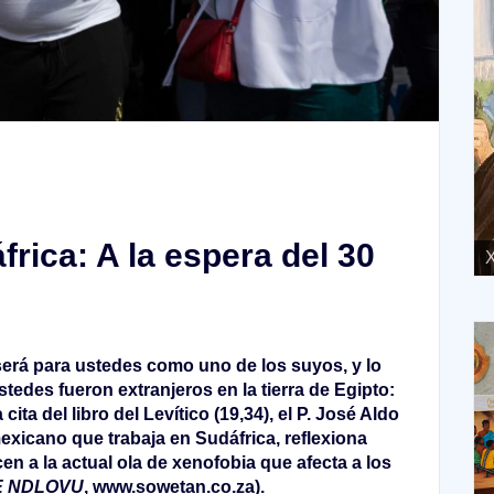
frica: A la espera del 30
XVIII Domingo ordinario. Año A
X
será para ustedes como uno de los suyos, y lo
des fueron extranjeros en la tierra de Egipto:
cita del libro del Levítico (19,34), el P. José Aldo
xicano que trabaja en Sudáfrica, reflexiona
n a la actual ola de xenofobia que afecta a los
LE NDLOVU
, www.sowetan.co.za).