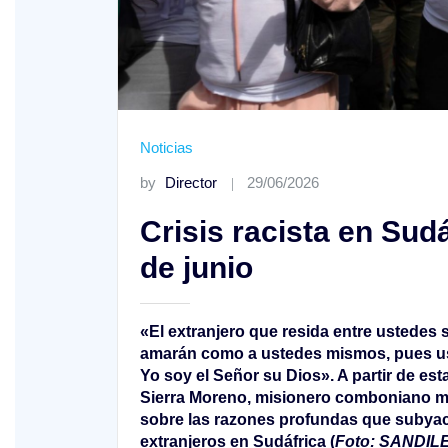
XIX Domingo ordinario. Año A
Noticias
by
Director
29/06/2026
Crisis racista en Sudá
de junio
«El extranjero que resida entre ustedes 
amarán como a ustedes mismos, pues uste
Yo soy el Señor su Dios». A partir de esta 
Sierra Moreno, misionero comboniano me
sobre las razones profundas que subyace
extranjeros en Sudáfrica (
Foto: SANDI