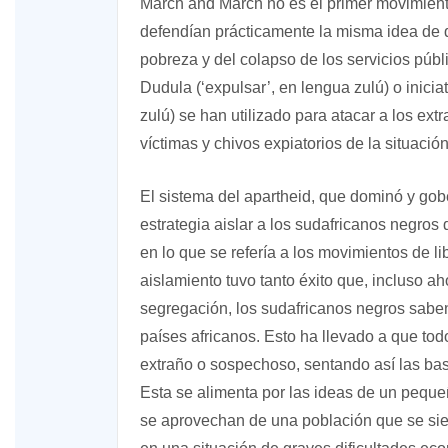
March and March no es el primer movimiento
defendían prácticamente la misma idea de q
pobreza y del colapso de los servicios pú
Dudula (‘expulsar’, en lengua zulú) o inici
zulú) se han utilizado para atacar a los ext
víctimas y chivos expiatorios de la situaci
El sistema del apartheid, que dominó y gob
estrategia aislar a los sudafricanos negros 
en lo que se refería a los movimientos de li
aislamiento tuvo tanto éxito que, incluso a
segregación, los sudafricanos negros saben 
países africanos. Esto ha llevado a que tod
extraño o sospechoso, sentando así las base
Esta se alimenta por las ideas de un peque
se aprovechan de una población que se sie