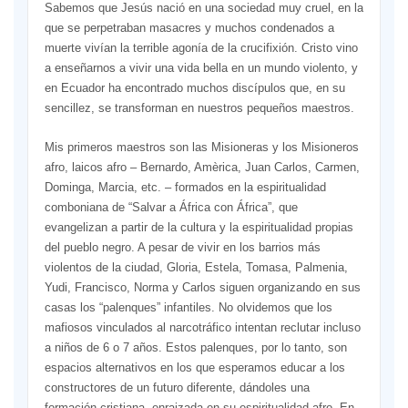
Sabemos que Jesús nació en una sociedad muy cruel, en la
que se perpetraban masacres y muchos condenados a
muerte vivían la terrible agonía de la crucifixión. Cristo vino
a enseñarnos a vivir una vida bella en un mundo violento, y
en Ecuador ha encontrado muchos discípulos que, en su
sencillez, se transforman en nuestros pequeños maestros.
Mis primeros maestros son las Misioneras y los Misioneros
afro, laicos afro – Bernardo, Amèrica, Juan Carlos, Carmen,
Dominga, Marcia, etc. – formados en la espiritualidad
comboniana de “Salvar a África con África”, que
evangelizan a partir de la cultura y la espiritualidad propias
del pueblo negro. A pesar de vivir en los barrios más
violentos de la ciudad, Gloria, Estela, Tomasa, Palmenia,
Yudi, Francisco, Norma y Carlos siguen organizando en sus
casas los “palenques” infantiles. No olvidemos que los
mafiosos vinculados al narcotráfico intentan reclutar incluso
a niños de 6 o 7 años. Estos palenques, por lo tanto, son
espacios alternativos en los que esperamos educar a los
constructores de un futuro diferente, dándoles una
formación cristiana, enraizada en su espiritualidad afro. En