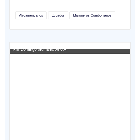
Afroamericanos
Ecuador
Misioneros Combonianos
XIII Domingo ordinario. Año A