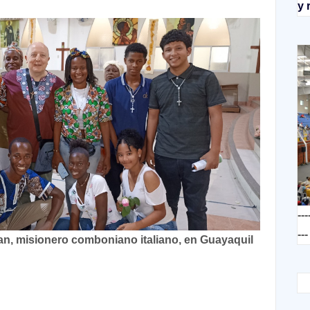
y 
---
---
gan, misionero comboniano italiano, en Guayaquil