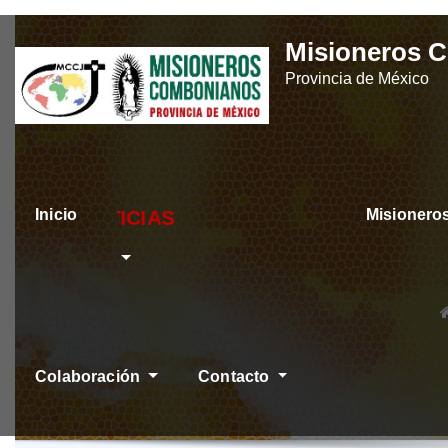
Skip
Misioneros 
to
Provincia de México
content
Inicio
Misioner
ÚLTIMAS NOTICIAS
Colaboración
Contacto