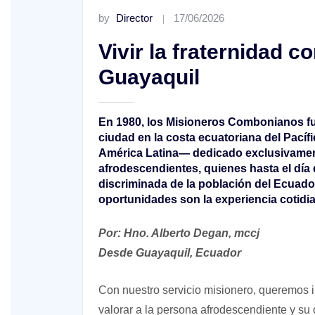
by
Director
17/06/2026
Vivir la fraternidad c
Guayaquil
XV Domingo ordinario. Año A
En 1980, los Misioneros Combonianos fu
ciudad en la costa ecuatoriana del Pacíf
América Latina— dedicado exclusivamen
ño A
afrodescendientes, quienes hasta el día
discriminada de la población del Ecuador.
oportunidades son la experiencia cotid
Por: Hno. Alberto Degan, mccj
Desde Guayaquil, Ecuador
Con nuestro servicio misionero, queremos im
valorar a la persona afrodescendiente y su