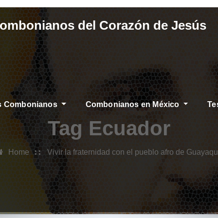
Combonianos del Corazón de Jesús
os Combonianos
Combonianos en México
Te
Tag Ecuador
Home
Vivir la fraternidad con el pueblo afro de Guayaqu