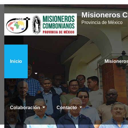
Skip
Misioneros 
to
Provincia de México
content
Inicio
Misioner
ÚLTIMAS NOTICIAS
Colaboración
Contacto