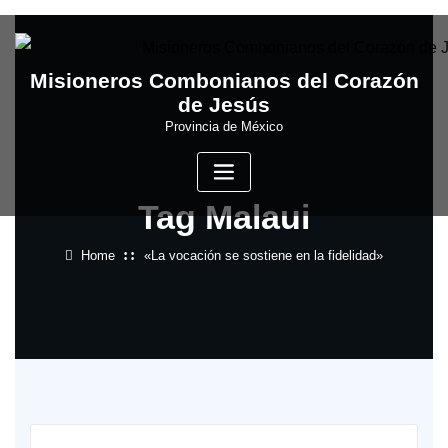
Skip
to
content
Misioneros Combonianos del Corazón
de Jesús
Provincia de México
Tag Malaui
Home
«La vocación se sostiene en la fidelidad»