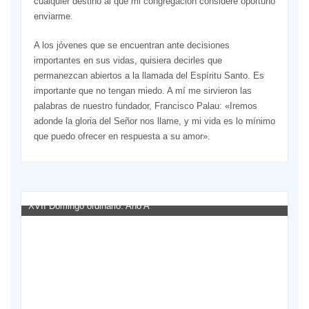
cualquier destino al que mi congregación considere oportuno
enviarme.
A los jóvenes que se encuentran ante decisiones
importantes en sus vidas, quisiera decirles que
permanezcan abiertos a la llamada del Espíritu Santo. Es
importante que no tengan miedo. A mí me sirvieron las
palabras de nuestro fundador, Francisco Palau: «Iremos
adonde la gloria del Señor nos llame, y mi vida es lo mínimo
que puedo ofrecer en respuesta a su amor».
XVII Domingo ordinario. Año A