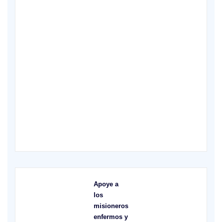
XVII Domingo ordinario. Año A
X
Apoye a
los
misioneros
enfermos y