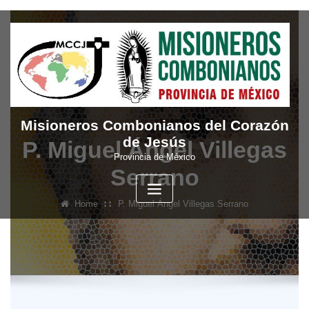
Skip
to
content
Misioneros Combonianos del Corazón
de Jesús
P. Miguel Ángel Villegas
Provincia de México
Serrano
Home
P. Miguel Ángel Villegas Serrano