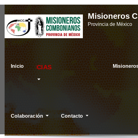
Skip
Misioneros 
to
Provincia de México
content
Inicio
Misioner
ÚLTIMAS NOTICIA
Colaboración
Contacto