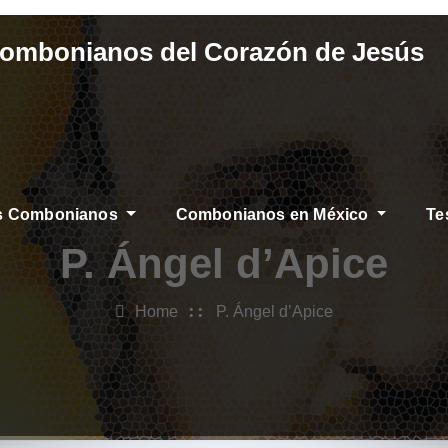
Combonianos del Corazón de Jesús
os Combonianos
Combonianos en México
Te
S
P. Ángel d’Apice
Home
P. Ángel d’Apice