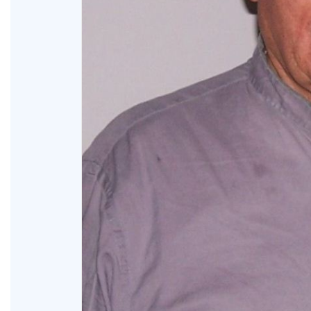
o A
XIV Domingo ordinario. Año A