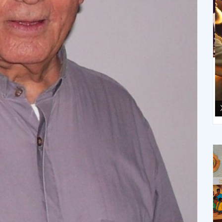
XIII Domingo ordinario. Año A
X