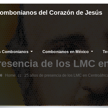
Combonianos del Corazón de Jesús
os Combonianos
Combonianos en México
Te
S
resencia de los LMC en
Home
25 años de presencia de los LMC en Centroáfric