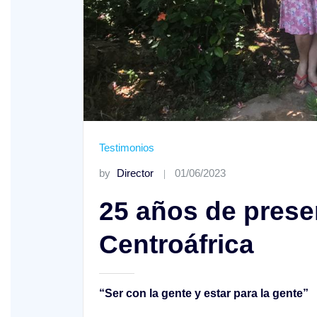
XV Domingo ordinario. Año A
Testimonios
ño A
by
Director
01/06/2023
25 años de prese
Centroáfrica
“Ser con la gente y estar para la gente”