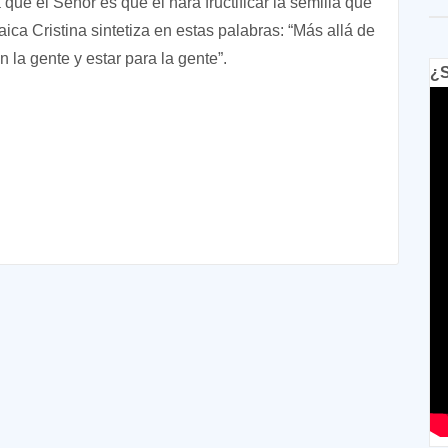
 que el Señor es que el hará fructificar la semilla que
ica Cristina sintetiza en estas palabras: “Más allá de
n la gente y estar para la gente”.
¿S