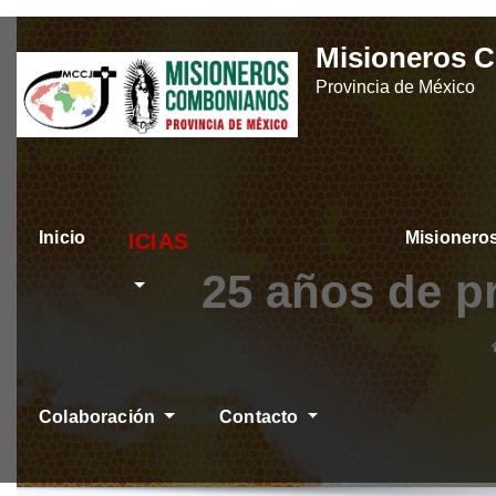
Skip
Misioneros 
to
Provincia de México
content
Inicio
Misioner
ÚLTIMAS NOTICIA
25 años de p
Colaboración
Contacto