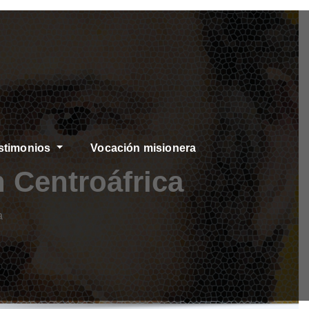
stimonios
Vocación misionera
 Centroáfrica
a