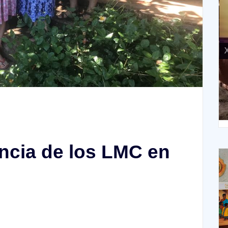
X
XIV Domingo ordinario. Año A
ncia de los LMC en