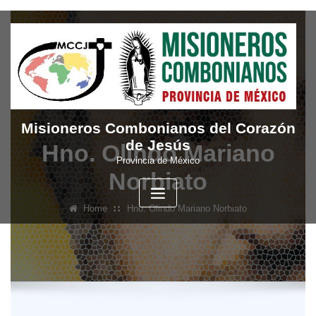
Skip
to
content
Misioneros Combonianos del Corazón
de Jesús
Hno. Olindo Mariano
Provincia de México
Norbiato
Home
Hno. Olindo Mariano Norbiato