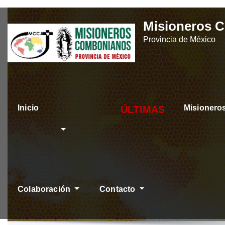
Skip
Misioneros 
to
Provincia de México
content
Inicio
Misioner
ÚLTIMAS NOTICIAS
Colaboración
Contacto