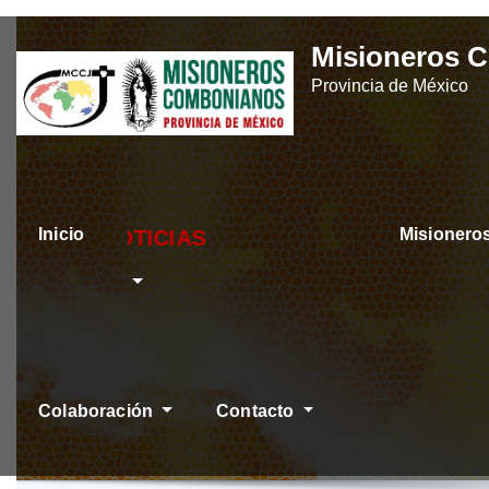
Skip
Misioneros 
to
Provincia de México
content
Inicio
Misioner
ÚLTIMAS NOTIC
Colaboración
Contacto