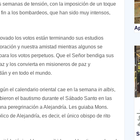
s semanas de tensión, con la imposición de un toque
n a los bombardeos, que han sido muy intensos,
Ap
novado los votos están terminando sus estudios
ración y nuestra amistad mientras algunos se
 para los votos perpetuos. Que el Señor bendiga sus
z y los convierta en misioneros de paz y
udán y en todo el mundo.
según el calendario oriental cae en la semana
in albis
,
bieron el bautismo durante el Sábado Santo en las
 una peregrinación a Alejandría. Les guiaba Mons.
ico de Alejandría, es decir, el único obispo de rito
S