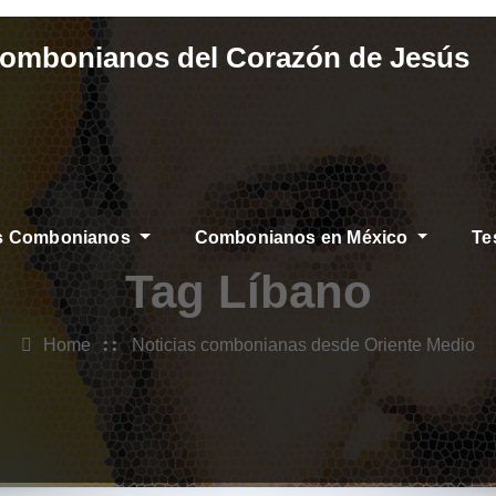
Combonianos del Corazón de Jesús
os Combonianos
Combonianos en México
Te
IAS
Tag Líbano
Home
Noticias combonianas desde Oriente Medio