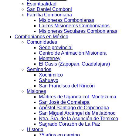
Espiritualidad
San Daniel Comboni
Familia Comboniana
Misioneras Combonianas
Laicos Misioneros Combonianos
Misioneras Seculares Combonianas
Combonianos en México
Comunidades
Sede provincial
Centro de Animación Misionera
Monterrey
El Oasis (Zapopan, Guadalajara)
Seminarios
Xochimilco
Sahuayo
San Francisco del Rincón
Misiones
Mártires de Uganda col. Moctezuma
San José de Comalapa
Apóstol Santiago de Copchoapa
San Miguel Arcángel de Metlatónoc
Ntra. Sra. de la Asunción de Temixco
Sagrado Corazón de La Paz
Historia
75 años en camino