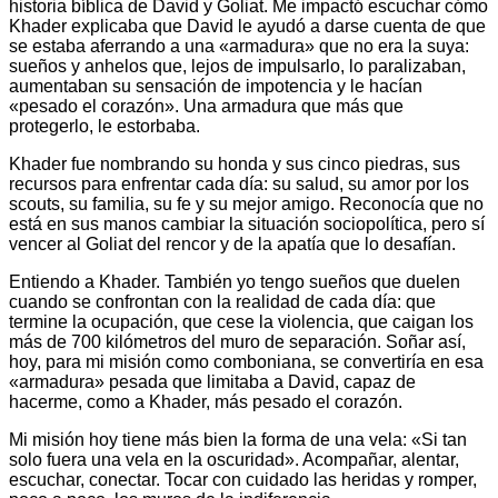
historia bíblica de David y Goliat. Me impactó escuchar cómo
Khader explicaba que David le ayudó a darse cuenta de que
se estaba aferrando a una «armadura» que no era la suya:
sueños y anhelos que, lejos de impulsarlo, lo paralizaban,
aumentaban su sensación de impotencia y le hacían
«pesado el corazón». Una armadura que más que
protegerlo, le estorbaba.
Khader fue nombrando su honda y sus cinco piedras, sus
recursos para enfrentar cada día: su salud, su amor por los
scouts, su familia, su fe y su mejor amigo. Reconocía que no
está en sus manos cambiar la situación sociopolítica, pero sí
vencer al Goliat del rencor y de la apatía que lo desafían.
Entiendo a Khader. También yo tengo sueños que duelen
cuando se confrontan con la realidad de cada día: que
termine la ocupación, que cese la violencia, que caigan los
más de 700 kilómetros del muro de separación. Soñar así,
hoy, para mi misión como comboniana, se convertiría en esa
«armadura» pesada que limitaba a David, capaz de
hacerme, como a Khader, más pesado el corazón.
Mi misión hoy tiene más bien la forma de una vela: «Si tan
solo fuera una vela en la oscuridad». Acompañar, alentar,
escuchar, conectar. Tocar con cuidado las heridas y romper,