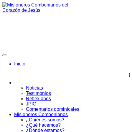
Skip
to
content
Misioneros Combonianos del
Corazón de Jesús
Provincia de México
Inicio
ÚLTIMA
Noticias
Testimonios
Reflexiones
JPIC
Comentarios dominicales
Misioneros Combonianos
¿Quiénes somos?
¿Qué hacemos?
¿Dónde estamos?