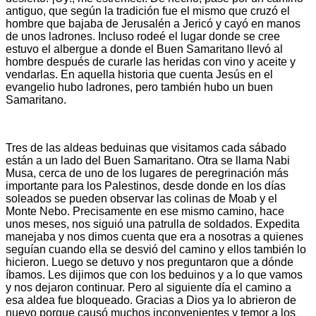
antiguo, que según la tradición fue el mismo que cruzó el
hombre que bajaba de Jerusalén a Jericó y cayó en manos
de unos ladrones. Incluso rodeé el lugar donde se cree
estuvo el albergue a donde el Buen Samaritano llevó al
hombre después de curarle las heridas con vino y aceite y
vendarlas. En aquella historia que cuenta Jesús en el
evangelio hubo ladrones, pero también hubo un buen
Samaritano.
Tres de las aldeas beduinas que visitamos cada sábado
están a un lado del Buen Samaritano. Otra se llama Nabi
Musa, cerca de uno de los lugares de peregrinación más
importante para los Palestinos, desde donde en los días
soleados se pueden observar las colinas de Moab y el
Monte Nebo. Precisamente en ese mismo camino, hace
unos meses, nos siguió una patrulla de soldados. Expedita
manejaba y nos dimos cuenta que era a nosotras a quienes
seguían cuando ella se desvió del camino y ellos también lo
hicieron. Luego se detuvo y nos preguntaron que a dónde
íbamos. Les dijimos que con los beduinos y a lo que vamos
y nos dejaron continuar. Pero al siguiente día el camino a
esa aldea fue bloqueado. Gracias a Dios ya lo abrieron de
nuevo porque causó muchos inconvenientes y temor a los