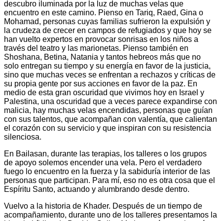
descubro iluminada por la luz de muchas velas que
encuentro en este camino. Pienso en Tariq, Raed, Gina o
Mohamad, personas cuyas familias sufrieron la expulsión y
la crudeza de crecer en campos de refugiados y que hoy se
han vuelto expertos en provocar sonrisas en los niños a
través del teatro y las marionetas. Pienso también en
Shoshana, Betina, Natania y tantos hebreos más que no
solo entregan su tiempo y su energía en favor de la justicia,
sino que muchas veces se enfrentan a rechazos y críticas de
su propia gente por sus acciones en favor de la paz. En
medio de esta gran oscuridad que vivimos hoy en Israel y
Palestina, una oscuridad que a veces parece expandirse con
malicia, hay muchas velas encendidas, personas que guían
con sus talentos, que acompañan con valentía, que calientan
el corazón con su servicio y que inspiran con su resistencia
silenciosa.
En Bailasan, durante las terapias, los talleres o los grupos
de apoyo solemos encender una vela. Pero el verdadero
fuego lo encuentro en la fuerza y la sabiduría interior de las
personas que participan. Para mí, eso no es otra cosa que el
Espíritu Santo, actuando y alumbrando desde dentro.
Vuelvo a la historia de Khader. Después de un tiempo de
acompañamiento, durante uno de los talleres presentamos la