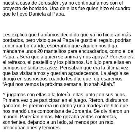
nuestra casa de Jerusalén, ya no continuaríamos con el
proyecto de bordado. Una de ellas fue quien hizo el cuadro
que le llevó Daniela al Papa.
Les explico que habíamos decidido que ya no hicieran más
bordados, pero visto que al Papa le gustó el regalo, podrían
continuar bordando, esperando que alguien nos diga,
mándame unos 20 mantelitos para encuadrarlos, como el del
Papa. ¿Será que alguien se anima y nos apoya? Por eso era
el refresco, el pastelillo y los plátanos. Un lujo para ellas en
tiempos de tanta escasez. Pensaban que era la última vez
que las visitaríamos y querían agradecernos. La alegría se
dibujó en sus rostros cuando les dije que regresaremos.
“Aquí nos vemos la próxima semana, in shah Allah.”
Y jugamos con ellas a la lotería, ellas junto con sus hijos.
Primera vez que participan en el juego. Rieron, disfrutaron,
ganaron. El premio era un globo y una madeja de hilo que
nos mandó una comboniana de Jordania. Se divirtieron un
mundo. Parecían niñas. Me gozaba verlas contentas,
sonrientes, dejando a un lado, al menos por un rato,
preocupaciones y temores.