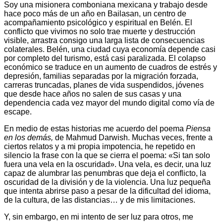
Soy una misionera comboniana mexicana y trabajo desde
hace poco más de un año en Bailasan, un centro de
acompañamiento psicológico y espiritual en Belén. El
conflicto que vivimos no solo trae muerte y destrucción
visible, arrastra consigo una larga lista de consecuencias
colaterales. Belén, una ciudad cuya economía depende casi
por completo del turismo, está casi paralizada. El colapso
económico se traduce en un aumento de cuadros de estrés y
depresión, familias separadas por la migración forzada,
carreras truncadas, planes de vida suspendidos, jóvenes
que desde hace años no salen de sus casas y una
dependencia cada vez mayor del mundo digital como vía de
escape.
En medio de estas historias me acuerdo del poema
Piensa
en los demás,
de Mahmud Darwish. Muchas veces, frente a
ciertos relatos y a mi propia impotencia, he repetido en
silencio la frase con la que se cierra el poema: «Si tan solo
fuera una vela en la oscuridad». Una vela, es decir, una luz
capaz de alumbrar las penumbras que deja el conflicto, la
oscuridad de la división y de la violencia. Una luz pequeña
que intenta abrirse paso a pesar de la dificultad del idioma,
de la cultura, de las distancias… y de mis limitaciones.
Y, sin embargo, en mi intento de ser luz para otros, me