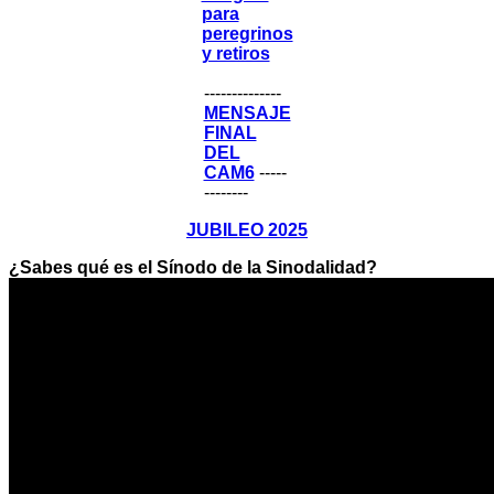
para
peregrinos
y retiros
--------------
MENSAJE
FINAL
DEL
CAM6
-----
--------
JUBILEO 2025
¿Sabes qué es el Sínodo de la Sinodalidad?