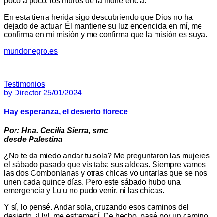
poco a poco, los muros de la indiferencia.
En esta tierra herida sigo descubriendo que Dios no ha
dejado de actuar. Él mantiene su luz encendida en mí, me
confirma en mi misión y me confirma que la misión es suya.
mundonegro.es
Testimonios
by
Director
25/01/2024
Hay esperanza, el desierto florece
Por: Hna. Cecilia Sierra, smc
desde Palestina
¿No te da miedo andar tu sola? Me preguntaron las mujeres
el sábado pasado que visitaba sus aldeas. Siempre vamos
las dos Combonianas y otras chicas voluntarias que se nos
unen cada quince días. Pero este sábado hubo una
emergencia y Lulu no pudo venir, ni las chicas.
Y sí, lo pensé. Andar sola, cruzando esos caminos del
desierto. ¡Uy!, me estremecí. De hecho, pasé por un camino