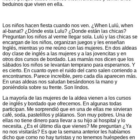
beduinos que viven en ella.
Los niños hacen fiesta cuando nos ven. ¿When Lulú, when
al-banat? ¿Dónde esta Lulu? ¿Donde están las chicas?
Preguntan los niños al verme llegar sola. Lulú y las chicas se
encargan de los niños, organizan juegos y les enseñan
Inglés, mientras yo me reúno con las mujeres. En dos aldeas
doy clase de inglés a las mujeres y a las jovencitas y en
otros dos cursos de bordado. Las mamás nos dicen que los
sábados los niños se levantan temprano para esperarnos. Y
es cierto. En cuanto oyen el ruido del carro salen corriendo a
encontramos. Parece increíble, pero cada día aparecen más.
En unas aldeas nos saludan besándonos la mano y
poniéndola sobre su frente. Son lindos.
La mayoría de las mujeres de la aldea vienen a los cursos
de inglés y bordado que ofrecemos. En algunas todas
participan. Me sorprendió que en una de ellas me sirvieran
café, soda, pastelillos y plátanos. Son muy pobres. Una de
ellas no tiene dinero para llevar a su hijo al hospital y lo
necesita. ¿Es el último día que vienes? Me preguntan ¿Ya
no nos visitarás? Es que la semana anterior les habíamos
dicho que como no hay turistas y no tenemos huéspedes en