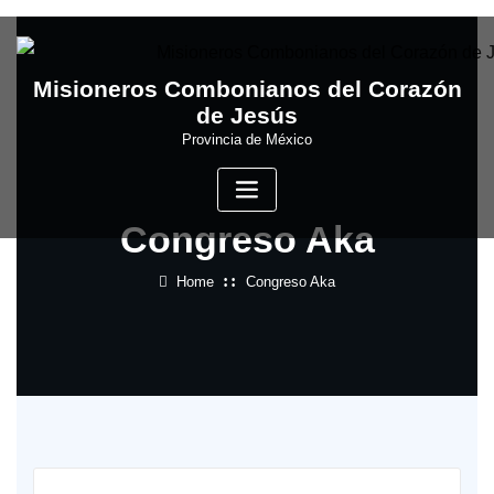
Skip
to
content
Misioneros Combonianos del Corazón
de Jesús
Provincia de México
Congreso Aka
Home
Congreso Aka