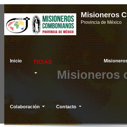
Skip
Misioneros 
to
Provincia de México
content
Inicio
Misioner
ÚLTIMAS NOTICIA
Misioneros 
Colaboración
Contacto