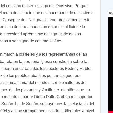
el cristiano es ser «testigo del Dios vivo. Porque
l muro de silencio que nos hace parte de un sistema
Mi
an Giuseppe dei Falegnami tiene precisamente este
tianismo desencarnado con respecto al fluir de la
na necesidad apremiante de signos, de gestos
dos a ser signo de contradicción».
nimaron a los fieles y a los representantes de las
barrotaron la pequeña iglesia construida sobre la
n, fueron encarcelados los apóstoles Pedro y Pablo.
z de los pueblos abatidos por tantas guerras
isis humanitaria del mundo», con 25 millones de
llones de desplazados y 7 millones de niños que no
 lo recordó el padre Diego Dalle Carbonare, superior
 Sudán. La de Sudán, subrayó, «es la metástasis del
2004 y al que siempre hemos sido indiferentes a nivel