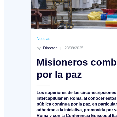
Noticias
o A
by
Director
23/09/2025
XIV Domingo ordinario. Año A
Misioneros comb
por la paz
Los superiores de las circunscripcione
Intercapitular en Roma, al conocer estos
pública continua por la paz, en particula
adherirse a la iniciativa, promovida por 
Roma y con la Conferencia Episcopal Itali