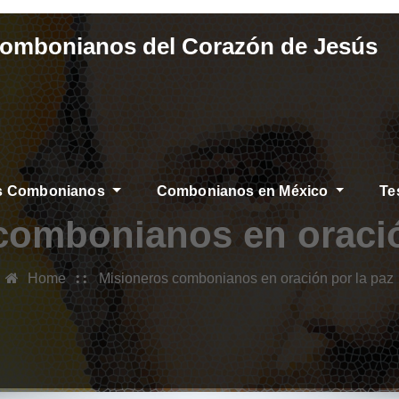
Combonianos del Corazón de Jesús
os Combonianos
Combonianos en México
Te
S
combonianos en oració
Home
Misioneros combonianos en oración por la paz