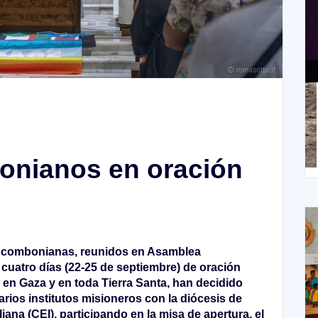
XIII Domingo ordinario. Año A
X
onianos en oración
s combonianas, reunidos en Asamblea
 cuatro días (22-25 de septiembre) de oración
r en Gaza y en toda Tierra Santa, han decidido
varios institutos misioneros con la diócesis de
ana (CEI), participando en la misa de apertura, el