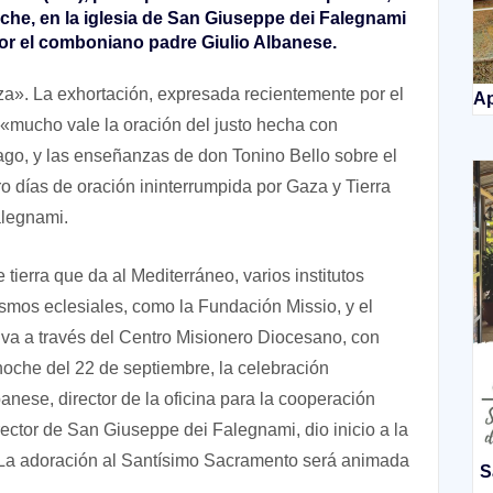
che, en la iglesia de San Giuseppe dei Falegnami
or el comboniano padre Giulio Albanese.
a». La exhortación, expresada recientemente por el
Ap
 «mucho vale la oración del justo hecha con
iago, y las enseñanzas de don Tonino Bello sobre el
ro días de oración ininterrumpida por Gaza y Tierra
alegnami.
 tierra que da al Mediterráneo, varios institutos
smos eclesiales, como la Fundación Missio, y el
iva a través del Centro Misionero Diocesano, con
noche del 22 de septiembre, la celebración
banese, director de la oficina para la cooperación
 rector de San Giuseppe dei Falegnami, dio inicio a la
. La adoración al Santísimo Sacramento será animada
S