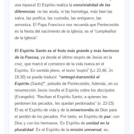
una riqueza! El Espíritu realiza la
convivialidad de las
diferencias
: no las anula, ni las homologa, más bien las
salva, las purifica, las custodia, las enriquece, las
armoniza. El Papa Francisco nos recuerda que Pentecostés
es la fiesta del
nacimiento de la Iglesia
; es el “
cumpleaños
de la Iglesia
”.
El Espíritu Santo es el fruto más grande y más hermoso
de la Pascua,
ya desde el último respiro de Jesús en la
cruz, que marcó el comienzo de la vida nueva en el
Espíritu. En sentido pleno, el texto “expiró” (Lc 23,46; Jn
19,30) se puede traducir:
“
entregó-transmitió el
Espíritu
(Santo)
”
, preludio de Pentecostés. Además, en su
resurrección Jesús insufla el Espíritu sobre los discípulos
(
Evangelio
): “Reciban el Espíritu Santo; a quienes les
perdonen los pecados, les quedan perdonados” (v. 22-23).
Él es el Espíritu de vida y de la
misericordia
de Dios para
el perdón de los pecados. Por tanto, es Espíritu de
paz
: con
Dios y con los hermanos. Es Espíritu de
unidad en la
pluralidad
. Es el Espíritu de la
misión universal
; es,