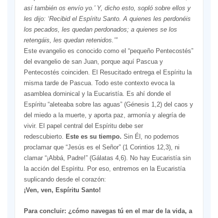
así también os envío yo.’ Y, dicho esto, sopló sobre ellos y
les dijo: ‘Recibid el Espíritu Santo. A quienes les perdonéis
los pecados, les quedan perdonados; a quienes se los
retengáis, les quedan retenidos.’”
Este evangelio es conocido como el “pequeño Pentecostés”
del evangelio de san Juan, porque aquí Pascua y
Pentecostés coinciden. El Resucitado entrega el Espíritu la
misma tarde de Pascua. Todo este contexto evoca la
asamblea dominical y la Eucaristía. Es ahí donde el
Espíritu “aleteaba sobre las aguas” (Génesis 1,2) del caos y
del miedo a la muerte, y aporta paz, armonía y alegría de
vivir. El papel central del Espíritu debe ser
redescubierto.
Este es su tiempo.
Sin Él, no podemos
proclamar que “Jesús es el Señor” (1 Corintios 12,3), ni
clamar “¡Abbá, Padre!” (Gálatas 4,6). No hay Eucaristía sin
la acción del Espíritu. Por eso, entremos en la Eucaristía
suplicando desde el corazón:
¡Ven, ven, Espíritu Santo!
Para concluir: ¿cómo navegas tú en el mar de la vida, a