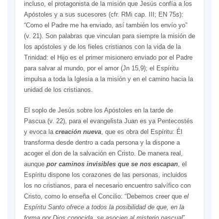
incluso, el protagonista de la misión que Jesús confía a los
Apóstoles y a sus sucesores (cfr. RMi cap. III; EN 75s):
“Como el Padre me ha enviado, así también los envío yo”
(v. 21). Son palabras que vinculan para siempre la misión de
los apóstoles y de los fieles cristianos con la vida de la
Trinidad: el Hijo es el primer misionero enviado por el Padre
para salvar al mundo, por el amor (Jn 15,9); el Espíritu
impulsa a toda la Iglesia a la misión y en el camino hacia la
unidad de los cristianos.
El soplo de Jesús sobre los Apóstoles en la tarde de
Pascua (v. 22), para el evangelista Juan es ya Pentecostés
y evoca la
creación nueva
, que es obra del Espíritu: Él
transforma desde dentro a cada persona y la dispone a
acoger el don de la salvación en Cristo. De manera real,
aunque
por caminos invisibles que se nos escapan
, el
Espíritu dispone los corazones de las personas, incluidos
los no cristianos, para el necesario encuentro salvífico con
Cristo, como lo enseña el Concilio: “Debemos creer que
el
Espíritu Santo ofrece a todos la posibilidad de que, en la
forma por Dios conocida, se asocien al misterio pascual
”