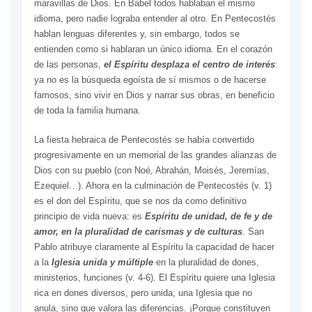
maravillas de Dios. En Babel todos hablaban el mismo
idioma, pero nadie lograba entender al otro. En Pentecostés
hablan lenguas diferentes y, sin embargo, todos se
entienden como si hablaran un único idioma. En el corazón
de las personas,
el Espíritu desplaza el centro de interés
:
ya no es la búsqueda egoísta de sí mismos o de hacerse
famosos, sino vivir en Dios y narrar sus obras, en beneficio
de toda la familia humana.
La fiesta hebraica de Pentecostés se había convertido
progresivamente en un memorial de las grandes alianzas de
Dios con su pueblo (con Noé, Abrahán, Moisés, Jeremías,
Ezequiel…). Ahora en la culminación de Pentecostés (v. 1)
es el don del Espíritu, que se nos da como definitivo
principio de vida nueva: es
Espíritu de unidad, de fe y de
amor, en la pluralidad de carismas y de culturas
. San
Pablo atribuye claramente al Espíritu la capacidad de hacer
a la
Iglesia unida y múltiple
en la pluralidad de dones,
ministerios, funciones (v. 4-6). El Espíritu quiere una Iglesia
rica en dones diversos, pero unida; una Iglesia que no
anula, sino que valora las diferencias. ¡Porque constituyen