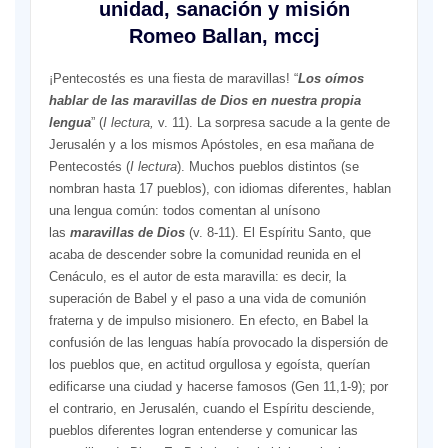
unidad, sanación y misión
Romeo Ballan, mccj
¡Pentecostés es una fiesta de maravillas! “
Los oímos
hablar de las maravillas de Dios en nuestra propia
lengua
” (
I lectura,
v. 11). La sorpresa sacude a la gente de
Jerusalén y a los mismos Apóstoles, en esa mañana de
Pentecostés (
I lectura
). Muchos pueblos distintos (se
nombran hasta 17 pueblos), con idiomas diferentes, hablan
una lengua común: todos comentan al unísono
las
maravillas de Dios
(v. 8-11). El Espíritu Santo, que
acaba de descender sobre la comunidad reunida en el
Cenáculo, es el autor de esta maravilla: es decir, la
superación de Babel y el paso a una vida de comunión
fraterna y de impulso misionero. En efecto, en Babel la
confusión de las lenguas había provocado la dispersión de
los pueblos que, en actitud orgullosa y egoísta, querían
edificarse una ciudad y hacerse famosos (Gen 11,1-9); por
el contrario, en Jerusalén, cuando el Espíritu desciende,
pueblos diferentes logran entenderse y comunicar las