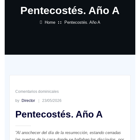
Pentecostés. Año A
Home
Pentecostés. Año A
Comentarios dominicales
by
Director
23/05/2026
Pentecostés. Año A
“Al anochecer del día de la resurrección, estando cerradas
las puertas de la casa donde se hallaban los discípulos, por