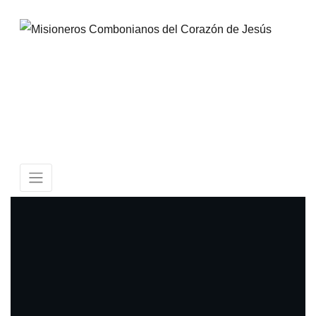
Skip
to
content
Misioneros
Combonianos del
Corazón de Jesús
Provincia de México