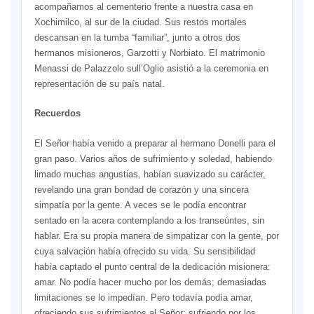
acompañamos al cementerio frente a nuestra casa en
Xochimilco, al sur de la ciudad. Sus restos mortales
descansan en la tumba “familiar”, junto a otros dos
hermanos misioneros, Garzotti y Norbiato. El matrimonio
Menassi de Palazzolo sull’Oglio asistió a la ceremonia en
representación de su país natal.
Recuerdos
El Señor había venido a preparar al hermano Donelli para el
gran paso. Varios años de sufrimiento y soledad, habiendo
limado muchas angustias, habían suavizado su carácter,
revelando una gran bondad de corazón y una sincera
simpatía por la gente. A veces se le podía encontrar
sentado en la acera contemplando a los transeúntes, sin
hablar. Era su propia manera de simpatizar con la gente, por
cuya salvación había ofrecido su vida. Su sensibilidad
había captado el punto central de la dedicación misionera:
amar. No podía hacer mucho por los demás; demasiadas
limitaciones se lo impedían. Pero todavía podía amar,
ofreciendo sus sufrimientos al Señor; sufriendo por los