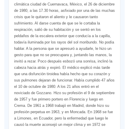
climática ciudad de Cuernavaca, México, el 26 de diciembre
de 1980, a las 17.30 horas, asfixiado por una de las muchas
crisis que le quitaron el aliento y le causaron tanto
sufrimiento. Al darse cuenta de que se le cortaba la
respiración, salió de su habitación y se sentó en los
peldaños de la escalera exterior que conducía a la capilla,
todavía iluminada por los rayos del sol moribundo. No podía
hablar. A la persona que se apresuró a ayudarle, le hizo un
gesto para que no se preocupara y, juntando las manos, la
invitó a rezar. Poco después esbozó una sonrisa, inclinó la
cabeza hacia atrás y expiró. El médico explicó más tarde
que una disfunción tiroidea había hecho que su corazón y
sus pulmones dejaran de funcionar. Había cumplido 47 años
el 10 de octubre de 1980. A los 21 años entró en el
noviciado de Gozzano. Hizo su profesión el 9 de septiembre
de 1957 y fue primero portero en Florencia y luego en
Crema. De 1961 a 1968 trabajó en Madrid, donde hizo su
profesión perpetua en 1963, y en Moncada. En 1968 se fue
a Limones, en Ecuador, pero la enfermedad que luego le
causó la muerte aconsejó un mejor clima y en 1972 se