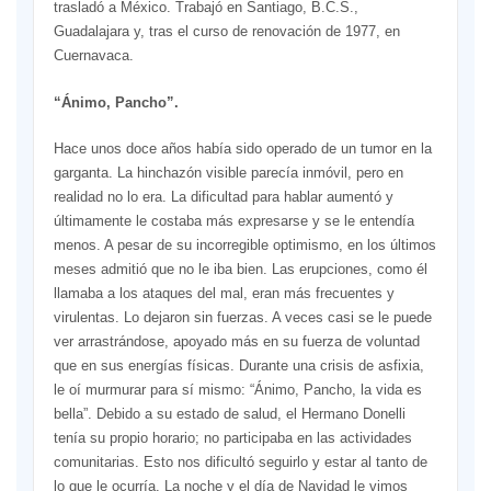
trasladó a México. Trabajó en Santiago, B.C.S.,
Guadalajara y, tras el curso de renovación de 1977, en
Cuernavaca.
“Ánimo, Pancho”.
Hace unos doce años había sido operado de un tumor en la
garganta. La hinchazón visible parecía inmóvil, pero en
realidad no lo era. La dificultad para hablar aumentó y
últimamente le costaba más expresarse y se le entendía
menos. A pesar de su incorregible optimismo, en los últimos
meses admitió que no le iba bien. Las erupciones, como él
llamaba a los ataques del mal, eran más frecuentes y
virulentas. Lo dejaron sin fuerzas. A veces casi se le puede
ver arrastrándose, apoyado más en su fuerza de voluntad
que en sus energías físicas. Durante una crisis de asfixia,
le oí murmurar para sí mismo: “Ánimo, Pancho, la vida es
bella”. Debido a su estado de salud, el Hermano Donelli
tenía su propio horario; no participaba en las actividades
comunitarias. Esto nos dificultó seguirlo y estar al tanto de
lo que le ocurría. La noche y el día de Navidad le vimos