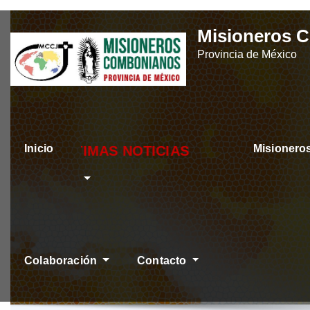
Skip
Misioneros 
to
Provincia de México
content
Inicio
Misioner
TIMAS NOTICIAS
Colaboración
Contacto