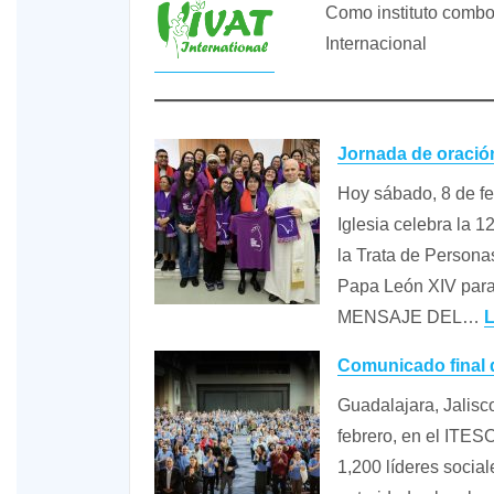
Como instituto combo
XIX Domingo ordinario. Año A
Internacional
Jornada de oración
Hoy sábado, 8 de fe
Iglesia celebra la 
la Trata de Persona
Papa León XIV para 
MENSAJE DEL…
Comunicado final 
Guadalajara, Jalisco
febrero, en el ITES
1,200 líderes social