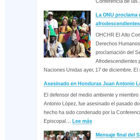
Conferencia de la
La ONU proclama 
afrodescendientes
OHCHR El Alto Comi
Derechos Humanos, V
proclamación del S
Afrodescendientes p
Naciones Unidas ayer, 17 de diciembre. 
Asesinado en Honduras Juan Antonio Ló
El defensor del medio ambiente y miembro
Antonio López, fue asesinado el pasado dom
hecho ha sido condenado por la Conferenc
:
Episcopal…
Lee más
Asesinado
Mensaje final del 
en