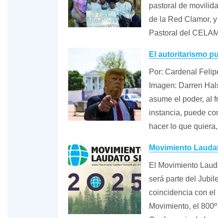
pastoral de movilid
de la Red Clamor, 
Pastoral del CELAM
El autoritarismo p
Por: Cardenal Feli
Imagen: Darren Hal
asume el poder, al f
instancia, puede co
hacer lo que quier
Movimiento Laudat
El Movimiento Laud
será parte del Jubil
coincidencia con el 
Movimiento, el 800º 