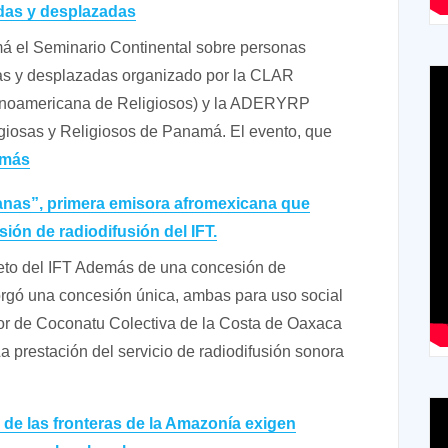
adas y desplazadas
afrodescendientes
 el Seminario Continental sobre personas
das y desplazadas organizado por la CLAR
inoamericana de Religiosos) y la ADERYRP
giosas y Religiosos de Panamá. El evento, que
:
 más
Mensaje
nas”, primera emisora afromexicana que
final
ión de radiodifusión del IFT.
del
to del IFT Además de una concesión de
Seminario
torgó una concesión única, ambas para uso social
Continental
or de Coconatu Colectiva de la Costa de Oaxaca
sobre
a prestación del servicio de radiodifusión sonora
personas
migrantes,
refugiadas
de las fronteras de la Amazonía exigen
y