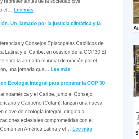
y representantes de la sociedad civil
trata
:
do el…
Lee más
de
Comunicado
personas
ón. Un llamado por la justicia climática y la
final
Ap
del
ferencias y Consejos Episcopales Católicos de
Segundo
ica Latina y el Caribe, en ocasión de la COP30 El
Diálogo
celebra la Jornada mundial de oración por el
Nacional
:
ción, una jornada que…
Lee más
por
Tiempo
la
en Ecología Integral para preparar la COP 30
de
Paz
atinoamérica y el Caribe, junto al Consejo
la
ericano y Caribeño (Celam), lanzan una nueva
creación.
en clave de ecología integral, dirigida a
Un
zaciones eclesiales comprometidas con el
llamado por
:
 Común en América Latina y el…
Lee más
la
S
Proceso
justicia