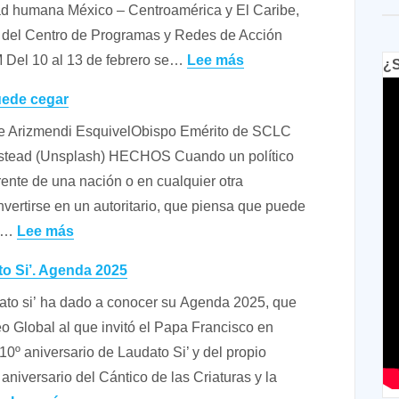
ad humana México – Centroamérica y El Caribe,
silencio
Joel
y del Centro de Programas y Redes de Acción
histórico
Cruz
:
 Del 10 al 13 de febrero se…
Lee más
y
¿S
(ecopax)
Informe
cultural
uede cegar
de
pe Arizmendi EsquivelObispo Emérito de SCLC
los
stead (Unsplash) HECHOS Cuando un político
encuentros
rente de una nación o en cualquier otra
de
nvertirse en un autoritario, que piensa que puede
Panamá
:
a,…
Lee más
y
El
San
o Si’. Agenda 2025
autoritarismo
Antonio
ato si’ ha dado a conocer su Agenda 2025, que
puede
(Texas)
eo Global al que invitó el Papa Francisco en
cegar
sobre
10º aniversario de Laudato Si’ y del propio
movilidad
aniversario del Cántico de las Criaturas y la
humana