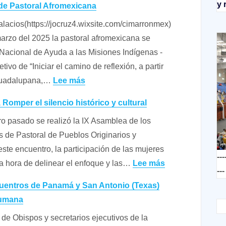
y 
de Pastoral Afromexicana
formativo
climática
lacios(https://jocruz4.wixsite.com/cimarronmex)
en
y
arzo del 2025 la pastoral afromexicana se
Ecología
la
 Nacional de Ayuda a las Misiones Indígenas -
Integral
casa
ivo de “Iniciar el camino de reflexión, a partir
para
común
:
 Guadalupana,…
Lee más
preparar
Reunión
la
Romper el silencio histórico y cultural
nacional
COP
ro pasado se realizó la IX Asamblea de los
de
30
 de Pastoral de Pueblos Originarios y
Pastoral
La
ste encuentro, la participación de las mujeres
Afromexicana
humani
---
:
la hora de delinear el enfoque y las…
Lee más
dad del
---
Mujeres
cristian
cuentros de Panamá y San Antonio (Texas)
indígenas,
o
humana
Romper
Por:
e Obispos y secretarios ejecutivos de la
el
Hno.