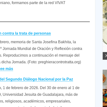
niano, formamos parte de la red VIVAT
 contra la trata de personas
brero, memoria de Santa Josefina Bakhita, la
12º Jornada Mundial de Oración y Reflexión contra
s. Reproducimos a continuación el mensaje del
XVIII Domingo ordinario. Año A
X
dicha Jornada. (Foto: preghieracontrotratta.org)
:
Lee más
Jornada
del Segundo Diálogo Nacional por la Paz
de
, 1 de febrero de 2026. Del 30 de enero al 1 de
oración
O, Universidad Jesuita de Guadalajara, más de
contra
es, religiosos, académicos, empresariales,
la