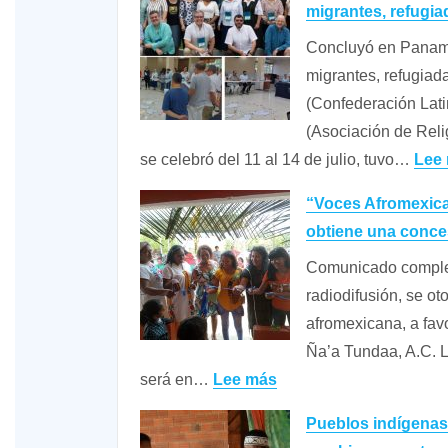
migrantes, refugi
Honduras
Concluyó en Panamá
Juan
migrantes, refugia
Antonio
(Confederación Lat
López,
(Asociación de Reli
defensor
se celebró del 11 al 14 de julio, tuvo…
Lee
del
medio
“Voces Afromexica
ambiente
obtiene una conces
Comunicado comple
radiodifusión, se o
afromexicana, a fav
Ña’a Tundaa, A.C. L
:
será en…
Lee más
“Voces
Pueblos indígenas 
Afromexicanas”,