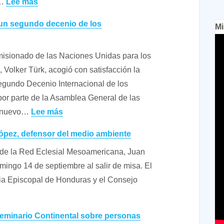
:
s…
Lee más
Movimiento
un segundo decenio de los
Mi
Laudato
Si’.
sionado de las Naciones Unidas para los
Agenda
olker Türk, acogió con satisfacción la
2025
egundo Decenio Internacional de los
or parte de la Asamblea General de las
:
El nuevo…
Lee más
La
pez, defensor del medio ambiente
ONU
 de la Red Eclesial Mesoamericana, Juan
proclama
ingo 14 de septiembre al salir de misa. El
un
ia Episcopal de Honduras y el Consejo
segundo
decenio
de
Seminario Continental sobre personas
los