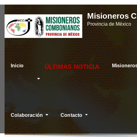
Skip
Misioneros 
to
Provincia de México
content
Inicio
Misioner
ÚLTIMAS NOTICIAS
Colaboración
Contacto