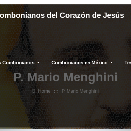
Combonianos del Corazón de Jesús
os Combonianos
Combonianos en México
Te
P. Mario Menghini
Home
P. Mario Menghini