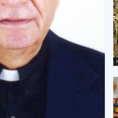
XVII Domingo ordinario. Año A
X