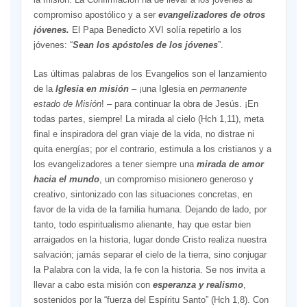
compromiso apostólico y a ser
evangelizadores de otros
jóvenes.
El Papa Benedicto XVI solía repetirlo a los
jóvenes: “
Sean los apóstoles de los jóvenes
”.
Las últimas palabras de los Evangelios son el lanzamiento
de la
Iglesia en misión
– ¡una Iglesia en
permanente
estado de Misión
! – para continuar la obra de Jesús. ¡En
todas partes, siempre! La mirada al cielo (Hch 1,11), meta
final e inspiradora del gran viaje de la vida, no distrae ni
quita energías; por el contrario, estimula a los cristianos y a
los evangelizadores a tener siempre una
mirada de amor
hacia el mundo
, un compromiso misionero generoso y
creativo, sintonizado con las situaciones concretas, en
favor de la vida de la familia humana. Dejando de lado, por
tanto, todo espiritualismo alienante, hay que estar bien
arraigados en la historia, lugar donde Cristo realiza nuestra
salvación; jamás separar el cielo de la tierra, sino conjugar
la Palabra con la vida, la fe con la historia. Se nos invita a
llevar a cabo esta misión con
esperanza y realismo
,
sostenidos por la “fuerza del Espíritu Santo” (Hch 1,8). Con