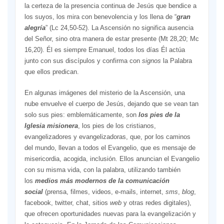
la certeza de la presencia continua de Jesús que bendice a
los suyos, los mira con benevolencia y los llena de “
gran
alegría
” (Lc 24,50-52).
La Ascensión no significa ausencia
del Señor, sino otra manera de estar presente (Mt 28,20; Mc
16,20). Él es siempre Emanuel, todos los días Él actúa
junto con sus discípulos y confirma con
signos
la Palabra
que ellos predican.
En algunas imágenes del misterio de la Ascensión, una
nube envuelve el cuerpo de Jesús, dejando que se vean tan
solo sus pies: emblemáticamente, son
los pies de la
Iglesia misionera
, los pies de los cristianos,
evangelizadores y evangelizadoras, que, por los caminos
del mundo, llevan a todos el Evangelio, que es mensaje de
misericordia, acogida, inclusión. Ellos anuncian el Evangelio
con su misma vida, con la palabra, utilizando también
los
medios más modernos de la comunicación
social
(prensa, filmes, videos, e-mails, internet,
sms
,
blog
,
facebook, twitter, chat, sitios
web
y otras redes digitales),
que ofrecen oportunidades nuevas para la evangelización y