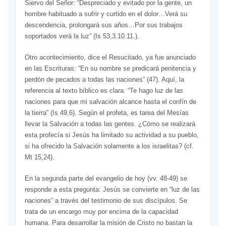
Siervo del Señor: “Despreciado y evitado por la gente, un
hombre habituado a sufrir y curtido en el dolor…Verá su
descendencia, prolongará sus años…Por sus trabajos
soportados verá la luz” (Is 53,3.10.11.).
Otro acontecimiento, dice el Resucitado, ya fue anunciado
en las Escrituras: “En su nombre se predicará penitencia y
perdón de pecados a todas las naciones” (47). Aquí, la
referencia al texto bíblico es clara: “Te hago luz de las
naciones para que mi salvación alcance hasta el confín de
la tierra” (Is 49,6). Según el profeta, es tarea del Mesías
llevar la Salvación a todas las gentes. ¿Cómo se realizará
esta profecía si Jesús ha limitado su actividad a su pueblo,
si ha ofrecido la Salvación solamente a los israelitas? (cf.
Mt 15,24).
En la segunda parte del evangelio de hoy (vv. 48-49) se
responde a esta pregunta: Jesús se convierte en “luz de las
naciones” a través del testimonio de sus discípulos. Se
trata de un encargo muy por encima de la capacidad
humana. Para desarrollar la misión de Cristo no bastan la