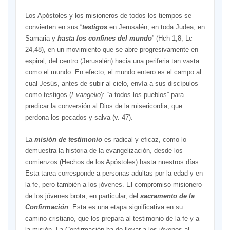
Los Apóstoles y los misioneros de todos los tiempos se
convierten en sus “
testigos
en Jerusalén, en toda Judea, en
Samaria y
hasta los confines del mundo
” (Hch 1,8; Lc
24,48), en un movimiento que se abre progresivamente en
espiral, del centro (Jerusalén) hacia una periferia tan vasta
como el mundo. En efecto, el mundo entero es el campo al
cual Jesús, antes de subir al cielo, envía a sus discípulos
como testigos (
Evangelio
): “a todos los pueblos” para
predicar la conversión al Dios de la misericordia, que
perdona los pecados y salva (v. 47).
La
misión de testimonio
es radical y eficaz, como lo
demuestra la historia de la evangelización, desde los
comienzos (Hechos de los Apóstoles) hasta nuestros días.
Esta tarea corresponde a personas adultas por la edad y en
la fe, pero también a los jóvenes. El compromiso misionero
de los jóvenes brota, en particular, del
sacramento de la
Confirmación
. Esta es una etapa significativa en su
camino cristiano, que los prepara al testimonio de la fe y a
la misión. La Confirmación ha de llevar a los jóvenes al