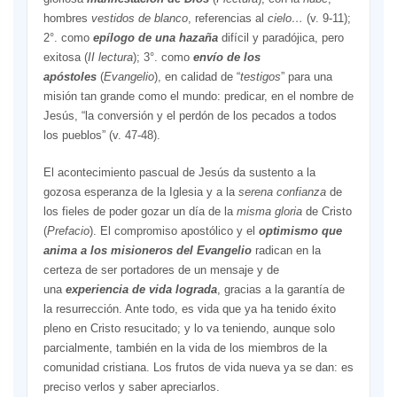
hombres
vestidos de blanco
, referencias al
cielo…
(v. 9-11);
2°. como
epílogo de una hazaña
difícil y paradójica, pero
exitosa (
II lectura
); 3°. como
envío de
los
apóstoles
(
Evangelio
), en calidad de “
testigos
” para una
misión tan grande como el mundo: predicar, en el nombre de
Jesús, “la conversión y el perdón de los pecados a todos
los pueblos” (v. 47-48).
El acontecimiento pascual de Jesús da sustento a la
gozosa esperanza de la Iglesia y a la
serena confianza
de
los fieles de poder gozar un día de la
misma gloria
de Cristo
(
Prefacio
). El compromiso apostólico y el
optimismo que
anima a los misioneros del Evangelio
radican en la
certeza de ser portadores de un mensaje y de
una
experiencia de vida lograda
, gracias a la garantía de
la resurrección. Ante todo, es vida que ya ha tenido éxito
pleno en Cristo resucitado; y lo va teniendo, aunque solo
parcialmente, también en la vida de los miembros de la
comunidad cristiana. Los frutos de vida nueva ya se dan: es
preciso verlos y saber apreciarlos.