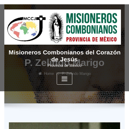
Skip
to
content
Misioneros Combonianos del Corazón
de Jesús
P. Zelindo Marigo
Provincia de México
Home
P. Zelindo Marigo