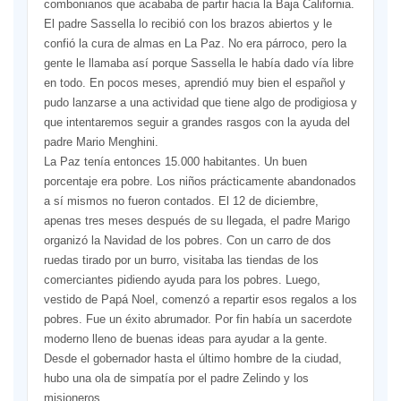
combonianos que acababa de partir hacia la Baja California.
El padre Sassella lo recibió con los brazos abiertos y le
confió la cura de almas en La Paz. No era párroco, pero la
gente le llamaba así porque Sassella le había dado vía libre
en todo. En pocos meses, aprendió muy bien el español y
pudo lanzarse a una actividad que tiene algo de prodigiosa y
que intentaremos seguir a grandes rasgos con la ayuda del
padre Mario Menghini.
La Paz tenía entonces 15.000 habitantes. Un buen
porcentaje era pobre. Los niños prácticamente abandonados
a sí mismos no fueron contados. El 12 de diciembre,
apenas tres meses después de su llegada, el padre Marigo
organizó la Navidad de los pobres. Con un carro de dos
ruedas tirado por un burro, visitaba las tiendas de los
comerciantes pidiendo ayuda para los pobres. Luego,
vestido de Papá Noel, comenzó a repartir esos regalos a los
pobres. Fue un éxito abrumador. Por fin había un sacerdote
moderno lleno de buenas ideas para ayudar a la gente.
Desde el gobernador hasta el último hombre de la ciudad,
hubo una ola de simpatía por el padre Zelindo y los
misioneros.