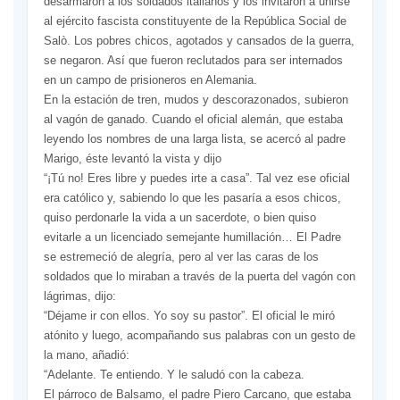
desarmaron a los soldados italianos y los invitaron a unirse
al ejército fascista constituyente de la República Social de
Salò. Los pobres chicos, agotados y cansados de la guerra,
se negaron. Así que fueron reclutados para ser internados
en un campo de prisioneros en Alemania.
En la estación de tren, mudos y descorazonados, subieron
al vagón de ganado. Cuando el oficial alemán, que estaba
leyendo los nombres de una larga lista, se acercó al padre
Marigo, éste levantó la vista y dijo
“¡Tú no! Eres libre y puedes irte a casa”. Tal vez ese oficial
era católico y, sabiendo lo que les pasaría a esos chicos,
quiso perdonarle la vida a un sacerdote, o bien quiso
evitarle a un licenciado semejante humillación… El Padre
se estremeció de alegría, pero al ver las caras de los
soldados que lo miraban a través de la puerta del vagón con
lágrimas, dijo:
“Déjame ir con ellos. Yo soy su pastor”. El oficial le miró
atónito y luego, acompañando sus palabras con un gesto de
la mano, añadió:
“Adelante. Te entiendo. Y le saludó con la cabeza.
El párroco de Balsamo, el padre Piero Carcano, que estaba