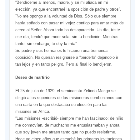
“Bendíceme al menos, madre, y sé mi aliada en mi
elección, ya que encontraré la oposición de padre y otros”.
“No me opongo a la voluntad de Dios. Sólo que siempre
había soñado con pasar mi vejez contigo para amar más de
cerca al Señor. Ahora todo ha desaparecido. Un día, triste
ese día, tendré que morir sola, sin tu bendición. Mientras
tanto, sin embargo, te doy la mía”.
Su padre y sus hermanos le hicieron una tremenda
oposición. No querían resignarse a “perderlo” dejándolo ir
tan lejos y en tanto peligro. Pero al final lo bendijeron.
Deseo de martirio
El 25 de julio de 1929, el seminarista Zelindo Marigo se
dirigió a los superiores de los misioneros combonianos con
una carta en la que destacaba su elección para las
misiones en África.
“Las misiones -escribió- siempre me han fascinado: de niño
me conmovían, de muchacho me entusiasmaban y ahora
que soy joven me atraen tanto que no puedo resistirme.
Hace ya cinco años que escuché las primeras invitaciones