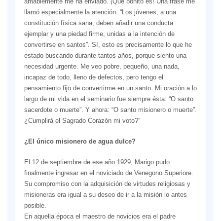
amablemente me ha enviado. ¡Qué bonito es! Una frase me
llamó especialmente la atención. “Los jóvenes, a una
constitución física sana, deben añadir una conducta
ejemplar y una piedad firme, unidas a la intención de
convertirse en santos”. Sí, esto es precisamente lo que he
estado buscando durante tantos años, porque siento una
necesidad urgente. Me veo pobre, pequeño, una nada,
incapaz de todo, lleno de defectos, pero tengo el
pensamiento fijo de convertirme en un santo. Mi oración a lo
largo de mi vida en el seminario fue siempre ésta: “O santo
sacerdote o muerte”. Y ahora: “O santo misionero o muerte”.
¿Cumplirá el Sagrado Corazón mi voto?”
¿El único misionero de agua dulce?
El 12 de septiembre de ese año 1929, Marigo pudo
finalmente ingresar en el noviciado de Venegono Superiore.
Su compromiso con la adquisición de virtudes religiosas y
misioneras era igual a su deseo de ir a la misión lo antes
posible.
En aquella época el maestro de novicios era el padre