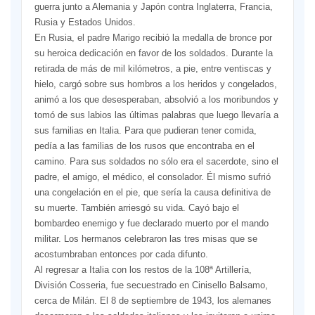
guerra junto a Alemania y Japón contra Inglaterra, Francia,
Rusia y Estados Unidos.
En Rusia, el padre Marigo recibió la medalla de bronce por
su heroica dedicación en favor de los soldados. Durante la
retirada de más de mil kilómetros, a pie, entre ventiscas y
hielo, cargó sobre sus hombros a los heridos y congelados,
animó a los que desesperaban, absolvió a los moribundos y
tomó de sus labios las últimas palabras que luego llevaría a
sus familias en Italia. Para que pudieran tener comida,
pedía a las familias de los rusos que encontraba en el
camino. Para sus soldados no sólo era el sacerdote, sino el
padre, el amigo, el médico, el consolador. Él mismo sufrió
una congelación en el pie, que sería la causa definitiva de
su muerte. También arriesgó su vida. Cayó bajo el
bombardeo enemigo y fue declarado muerto por el mando
militar. Los hermanos celebraron las tres misas que se
acostumbraban entonces por cada difunto.
Al regresar a Italia con los restos de la 108ª Artillería,
División Cosseria, fue secuestrado en Cinisello Balsamo,
cerca de Milán. El 8 de septiembre de 1943, los alemanes