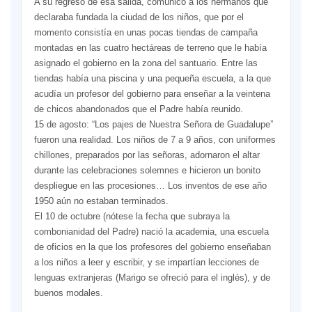
A su regreso de esa salida, comunicó a los hermanos que
declaraba fundada la ciudad de los niños, que por el
momento consistía en unas pocas tiendas de campaña
montadas en las cuatro hectáreas de terreno que le había
asignado el gobierno en la zona del santuario. Entre las
tiendas había una piscina y una pequeña escuela, a la que
acudía un profesor del gobierno para enseñar a la veintena
de chicos abandonados que el Padre había reunido.
15 de agosto: “Los pajes de Nuestra Señora de Guadalupe”
fueron una realidad. Los niños de 7 a 9 años, con uniformes
chillones, preparados por las señoras, adornaron el altar
durante las celebraciones solemnes e hicieron un bonito
despliegue en las procesiones… Los inventos de ese año
1950 aún no estaban terminados.
El 10 de octubre (nótese la fecha que subraya la
combonianidad del Padre) nació la academia, una escuela
de oficios en la que los profesores del gobierno enseñaban
a los niños a leer y escribir, y se impartían lecciones de
lenguas extranjeras (Marigo se ofreció para el inglés), y de
buenos modales.