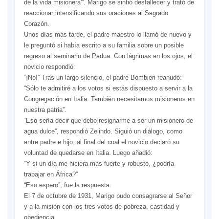
de la vida misionera'”. Marigo se sintió desfallecer y trató de
reaccionar intensificando sus oraciones al Sagrado
Corazón.
Unos días más tarde, el padre maestro lo llamó de nuevo y
le preguntó si había escrito a su familia sobre un posible
regreso al seminario de Padua. Con lágrimas en los ojos, el
novicio respondió:
“¡No!” Tras un largo silencio, el padre Bombieri reanudó:
“Sólo te admitiré a los votos si estás dispuesto a servir a la
Congregación en Italia. También necesitamos misioneros en
nuestra patria”.
“Eso sería decir que debo resignarme a ser un misionero de
agua dulce”, respondió Zelindo. Siguió un diálogo, como
entre padre e hijo, al final del cual el novicio declaró su
voluntad de quedarse en Italia. Luego añadió:
“Y si un día me hiciera más fuerte y robusto, ¿podría
trabajar en África?”
“Eso espero”, fue la respuesta.
El 7 de octubre de 1931, Marigo pudo consagrarse al Señor
y a la misión con los tres votos de pobreza, castidad y
obediencia.