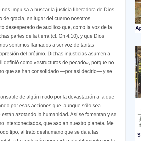
 nos impulsa a buscar la justicia liberadora de Dios
o de gracia, en lugar del cuerno nosotros
to desesperado de auxilio» que, como la voz de la
Ap
as partes de la tierra (cf. Gn 4,10), y que Dios
nos sentimos llamados a ser voz de tantas
 opresión del prójimo. Dichas injusticias asumen a
II definió como «estructuras de pecado», porque no
ino que se han consolidado —por así decirlo— y se
onsable de algún modo por la devastación a la que
ndo por esas acciones que, aunque sólo sea
ue están azotando la humanidad. Así se fomentan y se
ero interconectados, que asolan nuestro planeta. Me
 todo tipo, al trato deshumano que se da a las
S
ntal, a la confusión generada culpablemente por la