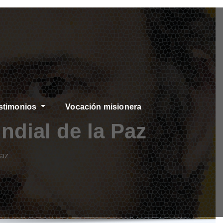
stimonios
Vocación misionera
ndial de la Paz
Paz