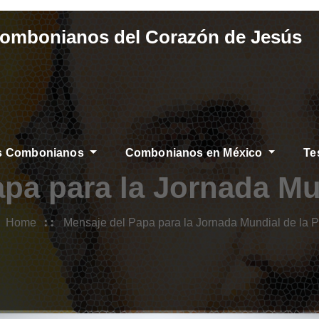
Combonianos del Corazón de Jesús
os Combonianos
Combonianos en México
Te
CIAS
pa para la Jornada Mu
Home
Mensaje del Papa para la Jornada Mundial de la 