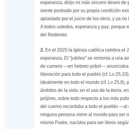
esperanza, dirijo mi más sincero deseo de p
siente postrado por su propia condición exi
aplastado por el juicio de los otros, y ya no
A todos ustedes, esperanza y paz, porque 
del Redentor.
o A
2.
En el 2025 la Iglesia católica celebra el
esperanza. El “jubileo” se remonta a una an
XIV Domingo ordinario. Año A
de carnero —en hebreo yobel— anunciaba, 
liberación para todo el pueblo (cf. Lv 25,1
idealmente en todo el mundo (cf. Lv 25,9), p
ámbitos de la vida: en el uso de la tierra, e
prójimo, sobre todo respecto a los más pob
del cuerno recordaba a todo el pueblo —al
ninguna persona viene al mundo para ser o
mismo Padre, nacidos para ser libres según 