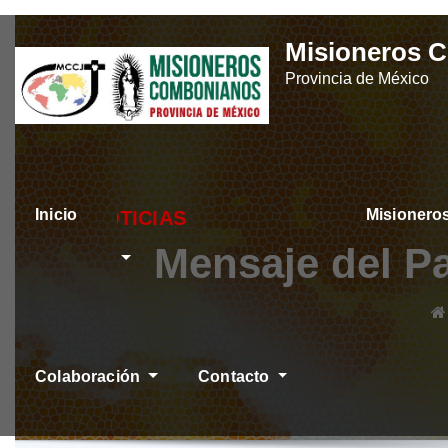
Skip
Misioneros 
to
Provincia de México
content
Inicio
Misioner
ÚLTIMAS NOTI
Mensaje del Pa
Colaboración
Contacto