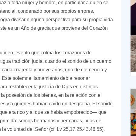
az a toda mujer y hombre, en particular a quien se
stencial, condenado por sus propios errores,
 logra divisar ninguna perspectiva para su propia vida.
este es un Año de gracia que proviene del Corazón
XIII Domingo ordinario. Año A
 Jubileo, evento que colma los corazones de
tigua tradición judía, cuando el sonido de un cuerno
X
cada cuarenta y nueve años, uno de clemencia y
0). Este solemne llamamiento debía resonar
ara restablecer la justicia de Dios en distintos
n la posesión de los bienes, en la relación con el
res y a quienes habían caído en desgracia. El sonido
 que era rico y al que se había empobrecido— que
primida; somos hermanos y hermanas, hijos del
la voluntad del Señor (cf. Lv 25,17.25.43.46.55).