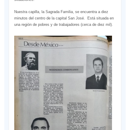
Nuestra capilla, la Sagrada Familia, se encuentra a diez
minutos del centro de la capital San José. Está situada en
una región de pobres y de trabajadores (cerca de diez mil).
Hay
mucha
frialdad
en
el
confront
la
religión,
y
numero
plagas
sociales
alcohol
y
drogas,