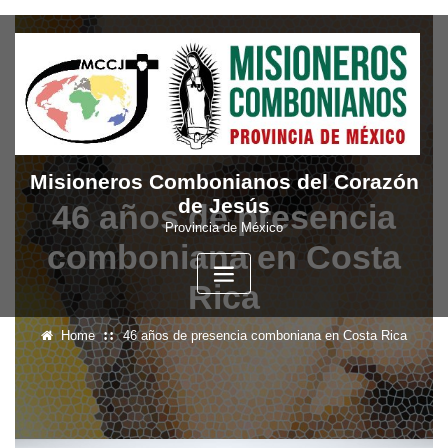
Skip
to
content
Misioneros Combonianos del Corazón
de Jesús
46 años de presencia
Provincia de México
comboniana en Costa
Rica
Home
46 años de presencia comboniana en Costa Rica