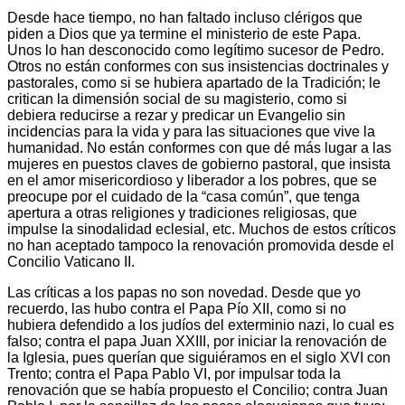
Desde hace tiempo, no han faltado incluso clérigos que
piden a Dios que ya termine el ministerio de este Papa.
Unos lo han desconocido como legítimo sucesor de Pedro.
Otros no están conformes con sus insistencias doctrinales y
pastorales, como si se hubiera apartado de la Tradición; le
critican la dimensión social de su magisterio, como si
debiera reducirse a rezar y predicar un Evangelio sin
incidencias para la vida y para las situaciones que vive la
humanidad. No están conformes con que dé más lugar a las
mujeres en puestos claves de gobierno pastoral, que insista
en el amor misericordioso y liberador a los pobres, que se
preocupe por el cuidado de la “casa común”, que tenga
apertura a otras religiones y tradiciones religiosas, que
impulse la sinodalidad eclesial, etc. Muchos de estos críticos
no han aceptado tampoco la renovación promovida desde el
Concilio Vaticano II.
Las críticas a los papas no son novedad. Desde que yo
recuerdo, las hubo contra el Papa Pío XII, como si no
hubiera defendido a los judíos del exterminio nazi, lo cual es
falso; contra el papa Juan XXIII, por iniciar la renovación de
la Iglesia, pues querían que siguiéramos en el siglo XVI con
Trento; contra el Papa Pablo VI, por impulsar toda la
renovación que se había propuesto el Concilio; contra Juan