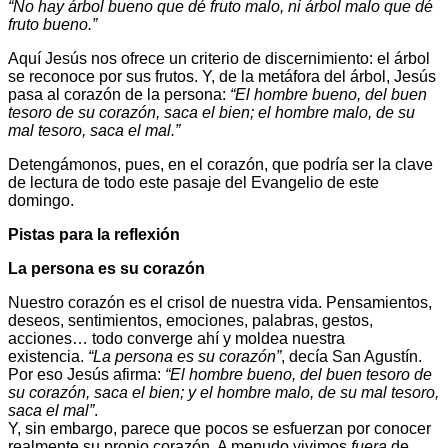
“No hay árbol bueno que dé fruto malo, ni árbol malo que dé
fruto bueno.”
Aquí Jesús nos ofrece un criterio de discernimiento: el árbol
se reconoce por sus frutos. Y, de la metáfora del árbol, Jesús
pasa al corazón de la persona:
“El hombre bueno, del buen
tesoro de su corazón, saca el bien; el hombre malo, de su
mal tesoro, saca el mal.”
Detengámonos, pues, en el corazón, que podría ser la clave
de lectura de todo este pasaje del Evangelio de este
domingo.
Pistas para la reflexión
La persona es su corazón
Nuestro corazón es el crisol de nuestra vida. Pensamientos,
deseos, sentimientos, emociones, palabras, gestos,
acciones… todo converge ahí y moldea nuestra
existencia.
“La persona es su corazón”
, decía San Agustín.
Por eso Jesús afirma:
“El hombre bueno, del buen tesoro de
su corazón, saca el bien; y el hombre malo, de su mal tesoro,
saca el mal”
.
Y, sin embargo, parece que pocos se esfuerzan por conocer
realmente su propio corazón. A menudo vivimos
fuera
de