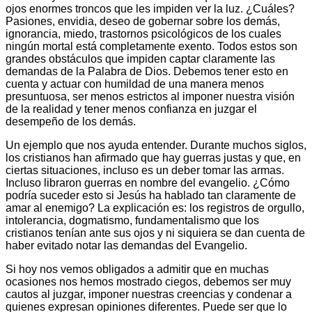
ojos enormes troncos que les impiden ver la luz. ¿Cuáles?
Pasiones, envidia, deseo de gobernar sobre los demás,
ignorancia, miedo, trastornos psicológicos de los cuales
ningún mortal está completamente exento. Todos estos son
grandes obstáculos que impiden captar claramente las
demandas de la Palabra de Dios. Debemos tener esto en
cuenta y actuar con humildad de una manera menos
presuntuosa, ser menos estrictos al imponer nuestra visión
de la realidad y tener menos confianza en juzgar el
desempeño de los demás.
Un ejemplo que nos ayuda entender. Durante muchos siglos,
los cristianos han afirmado que hay guerras justas y que, en
ciertas situaciones, incluso es un deber tomar las armas.
Incluso libraron guerras en nombre del evangelio. ¿Cómo
podría suceder esto si Jesús ha hablado tan claramente de
amar al enemigo? La explicación es: los registros de orgullo,
intolerancia, dogmatismo, fundamentalismo que los
cristianos tenían ante sus ojos y ni siquiera se dan cuenta de
haber evitado notar las demandas del Evangelio.
Si hoy nos vemos obligados a admitir que en muchas
ocasiones nos hemos mostrado ciegos, debemos ser muy
cautos al juzgar, imponer nuestras creencias y condenar a
quienes expresan opiniones diferentes. Puede ser que lo