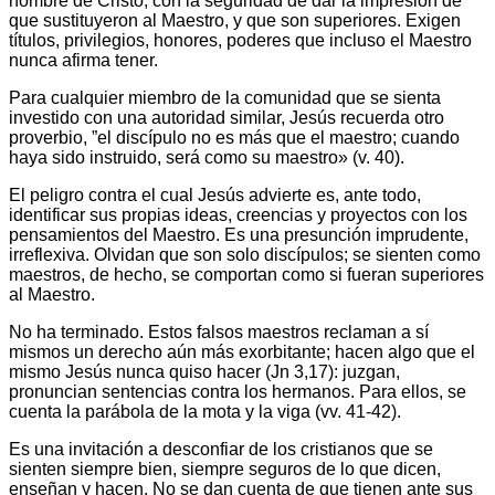
nombre de Cristo, con la seguridad de dar la impresión de
que sustituyeron al Maestro, y que son superiores. Exigen
títulos, privilegios, honores, poderes que incluso el Maestro
nunca afirma tener.
Para cualquier miembro de la comunidad que se sienta
investido con una autoridad similar, Jesús recuerda otro
proverbio, ”el discípulo no es más que el maestro; cuando
haya sido instruido, será como su maestro» (v. 40).
El peligro contra el cual Jesús advierte es, ante todo,
identificar sus propias ideas, creencias y proyectos con los
pensamientos del Maestro. Es una presunción imprudente,
irreflexiva. Olvidan que son solo discípulos; se sienten como
maestros, de hecho, se comportan como si fueran superiores
al Maestro.
No ha terminado. Estos falsos maestros reclaman a sí
mismos un derecho aún más exorbitante; hacen algo que el
mismo Jesús nunca quiso hacer (Jn 3,17): juzgan,
pronuncian sentencias contra los hermanos. Para ellos, se
cuenta la parábola de la mota y la viga (vv. 41-42).
Es una invitación a desconfiar de los cristianos que se
sienten siempre bien, siempre seguros de lo que dicen,
enseñan y hacen. No se dan cuenta de que tienen ante sus