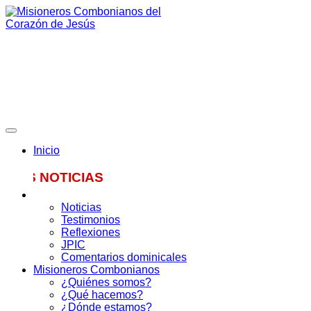
Skip
to
content
Misioneros Combonianos del
Corazón de Jesús
Provincia de México
Inicio
OTICIAS
Noticias
Testimonios
Reflexiones
JPIC
Comentarios dominicales
Misioneros Combonianos
¿Quiénes somos?
¿Qué hacemos?
¿Dónde estamos?