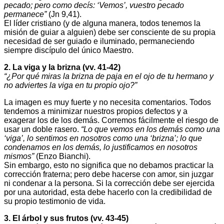
pecado; pero como decís: ‘Vemos’, vuestro pecado
permanece”
(Jn 9,41).
El líder cristiano (y de alguna manera, todos tenemos la
misión de guiar a alguien) debe ser consciente de su propia
necesidad de ser guiado e iluminado, permaneciendo
siempre discípulo del único Maestro.
2. La viga y la brizna (vv. 41-42)
“¿Por qué miras la brizna de paja en el ojo de tu hermano y
no adviertes la viga en tu propio ojo?”
La imagen es muy fuerte y no necesita comentarios. Todos
tendemos a minimizar nuestros propios defectos y a
exagerar los de los demás. Corremos fácilmente el riesgo de
usar un doble rasero.
“
Lo que vemos en los demás como una
‘viga’, lo sentimos en nosotros como una ‘brizna’; lo que
condenamos en los demás, lo justificamos en nosotros
mismos”
(Enzo Bianchi).
Sin embargo, esto no significa que no debamos practicar la
corrección fraterna; pero debe hacerse con amor, sin juzgar
ni condenar a la persona. Si la corrección debe ser ejercida
por una autoridad, esta debe hacerlo con la credibilidad de
su propio testimonio de vida.
3. El árbol y sus frutos (vv. 43-45)