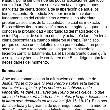
Pablo I, por la sencillez de las pocas alocuciones que tuvo;
contra Juan Pablo II, por su resistencia a exageraciones
marxistas de cierta teología de la liberación de aquellos
tiempos; contra Benedicto XVI, por insistir en valores
fundamentales del cristianismo y como si no abordara
problemas sociales de la actualidad, lo cual es inexacto.
Estos críticos tienen una visión muy restringida y algunos no
conocen la profundidad y oportunidad del magisterio de
estos Papas, ni de su forma de ser y actuar. Yo también tenía
cierta desconfianza cuando eligieron al Papa Francisco,
porque conocía unos detalles de su personalidad, un poco
seco, distante y reservado, cosas que su ministerio le
hicieron cambiar totalmente. Es el Espíritu Santo quien guía
a su Iglesia y hemos de confiar en que El la dirige según las
necesidades del momento.
Iluminación
Ante todo, contamos con la afirmación contundente de
Jesús:
“Yo te digo que tú eres Pedro y sobre esta piedra
construiré mi Iglesia, y los poderes del abismo no la
vencerán. Te daré las llaves del Reino de los cielos, lo que
ates en la tierra será atado en los cielos, y lo que desates en
la tierra será desatado en los cielos”
(Mt 16, 18-19). Esto nos
da la certeza y la garantía de que ningún poder, ni la muerte
de un Papa, acabará con la Iglesia; ni siquiera nuestros