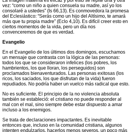
La imagen materna es eficaz y por esto se repite una y otra
vez: “como un niño a quien consuela su madre, así yo los
consolaré a ustedes” (Is 66,13). Es conmovedora la promesa
del Eclesiástico: “Serás como un hijo del Altísimo, te amará
más que tu propia madre” (Eclo 4,10). Es difícil creer esto en
ciertos momentos de la vida, pero un día nos
convenceremos de que es verdad.
Evangelio
En el Evangelio de los últimos dos domingos, escuchamos
un mensaje que contrasta con la lógica de las personas:
todos los que se consideraron infelices (los pobres, los
hambrientos, los que lloran, los perseguidos) son
proclamados bienaventurados. Las personas exitosas (los
ricos, los saciados, los que disfrutan de la vida) fueron
repudiados. No podría haber un vuelco más radical que esto.
No es suficiente. El principio de la no violencia absoluta
también se estableció: el cristiano no puede responder al
mal con el mal, sino siempre debe estar dispuesto a amar
incluso a los enemigos.
Se trata de declaraciones impactantes. Es inevitable
entonces que, incluso en la comunidad cristiana, algunos
intenten endulzarlos, hacerlos menos severos, un poco más