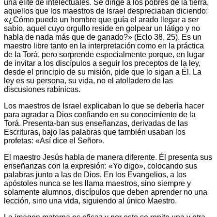
una élite de intelectuales. Se dirige a los pobres de la tierra,
aquellos que los maestros de Israel despreciaban diciendo:
«¿Cómo puede un hombre que guía el arado llegar a ser
sabio, aquel cuyo orgullo reside en golpear un látigo y no
habla de nada más que de ganado?» (Eclo 38, 25). Es un
maestro libre tanto en la interpretación como en la práctica
de la Torá, pero sorprende especialmente porque, en lugar
de invitar a los discípulos a seguir los preceptos de la ley,
desde el principio de su misión, pide que lo sigan a Él. La
ley es su persona, su vida, no el atolladero de las
discusiones rabínicas.
Los maestros de Israel explicaban lo que se debería hacer
para agradar a Dios confiando en su conocimiento de la
Torá. Presenta-ban sus enseñanzas, derivadas de las
Escrituras, bajo las palabras que también usaban los
profetas: «Así dice el Señor».
El maestro Jesús habla de manera diferente. Él presenta sus
enseñanzas con la expresión: «Yo digo», colocando sus
palabras junto a las de Dios. En los Evangelios, a los
apóstoles nunca se les llama maestros, sino siempre y
solamente alumnos, discípulos que deben aprender no una
lección, sino una vida, siguiendo al único Maestro.