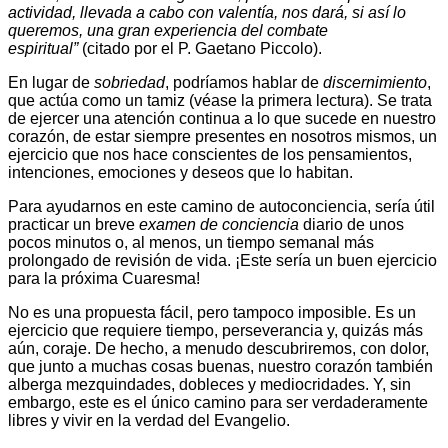
actividad, llevada a cabo con valentía, nos dará, si así lo
queremos, una gran experiencia del combate
espiritual”
(citado por el P. Gaetano Piccolo).
En lugar de
sobriedad
, podríamos hablar de
discernimiento
,
que actúa como un tamiz (véase la primera lectura). Se trata
de ejercer una atención continua a lo que sucede en nuestro
corazón, de estar siempre presentes en nosotros mismos, un
ejercicio que nos hace conscientes de los pensamientos,
intenciones, emociones y deseos que lo habitan.
Para ayudarnos en este camino de autoconciencia, sería útil
practicar un breve
examen de conciencia
diario de unos
pocos minutos o, al menos, un tiempo semanal más
prolongado de revisión de vida. ¡Este sería un buen ejercicio
para la próxima Cuaresma!
No es una propuesta fácil, pero tampoco imposible. Es un
ejercicio que requiere tiempo, perseverancia y, quizás más
aún, coraje. De hecho, a menudo descubriremos, con dolor,
que junto a muchas cosas buenas, nuestro corazón también
alberga mezquindades, dobleces y mediocridades. Y, sin
embargo, este es el único camino para ser verdaderamente
libres y vivir en la verdad del Evangelio.