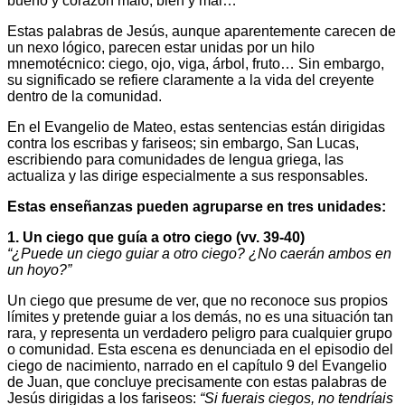
bueno y corazón malo, bien y mal…
Estas palabras de Jesús, aunque aparentemente carecen de
un nexo lógico, parecen estar unidas por un hilo
mnemotécnico: ciego, ojo, viga, árbol, fruto… Sin embargo,
su significado se refiere claramente a la vida del creyente
dentro de la comunidad.
En el Evangelio de Mateo, estas sentencias están dirigidas
contra los escribas y fariseos; sin embargo, San Lucas,
escribiendo para comunidades de lengua griega, las
actualiza y las dirige especialmente a sus responsables.
Estas enseñanzas pueden agruparse en tres unidades:
1. Un ciego que guía a otro ciego (vv. 39-40)
“¿Puede un ciego guiar a otro ciego? ¿No caerán ambos en
un hoyo?”
Un ciego que presume de ver, que no reconoce sus propios
límites y pretende guiar a los demás, no es una situación tan
rara, y representa un verdadero peligro para cualquier grupo
o comunidad. Esta escena es denunciada en el episodio del
ciego de nacimiento, narrado en el capítulo 9 del Evangelio
de Juan, que concluye precisamente con estas palabras de
Jesús dirigidas a los fariseos:
“Si fuerais ciegos, no tendríais