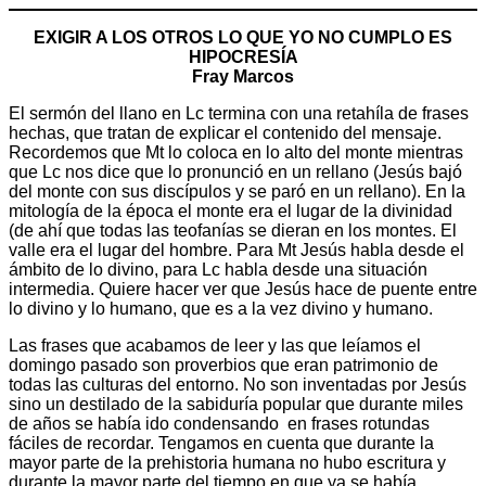
EXIGIR A LOS OTROS LO QUE YO NO CUMPLO ES
HIPOCRESÍA
Fray Marcos
El sermón del llano en Lc termina con una retahíla de frases
hechas, que tratan de explicar el contenido del mensaje.
Recordemos que Mt lo coloca en lo alto del monte mientras
que Lc nos dice que lo pronunció en un rellano (Jesús bajó
del monte con sus discípulos y se paró en un rellano). En la
mitología de la época el monte era el lugar de la divinidad
(de ahí que todas las teofanías se dieran en los montes. El
valle era el lugar del hombre. Para Mt Jesús habla desde el
ámbito de lo divino, para Lc habla desde una situación
intermedia. Quiere hacer ver que Jesús hace de puente entre
lo divino y lo humano, que es a la vez divino y humano.
Las frases que acabamos de leer y las que leíamos el
domingo pasado son proverbios que eran patrimonio de
todas las culturas del entorno. No son inventadas por Jesús
sino un destilado de la sabiduría popular que durante miles
de años se había ido condensando en frases rotundas
fáciles de recordar. Tengamos en cuenta que durante la
mayor parte de la prehistoria humana no hubo escritura y
durante la mayor parte del tiempo en que ya se había