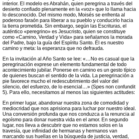
interior. El modelo es Abrahán, quien peregrina a través del
desierto confiado plenamente en la «voz» que lo llama hacia
lo desconocido. Del mismo modo, Moisés se enfrenta al
poderoso faraón para liberar a su pueblo y conducirlo hacia
la tierra prometida. Sin embargo, según las Escrituras, el
auténtico «peregrino» es Jesucristo, quien se constituye
como «Camino, Verdad y Vida» para señalarnos la morada
del Padre, bajo la guía del Espíritu Santo. Él es nuestro
camino y meta: la esperanza que no defrauda.
En la invitación al Año Santo se lee: «…No es casual que la
peregrinación exprese un elemento fundamental de todo
acontecimiento jubilar. Ponerse en camino es un gesto típico
de quienes buscan el sentido de la vida. La peregrinación a
pie favorece mucho el redescubrimiento del valor del
silencio, del esfuerzo, de lo esencial…» (Spes non confundit
5). Para ello, necesitamos al menos las siguientes actitudes:
En primer lugar, abandonar nuestra zona de comodidad y
mediocridad que nos aprisiona para luchar por nuestro ideal.
Una conversión profunda que nos conduzca a la renuncia al
egoísmo para donar nuestra vida en el amor. En segundo
lugar, nos lleva a descubrir que no estamos solos en la
travesía, que infinidad de hermanas y hermanos van
marcando sus huellas en la búsqueda de justicia, verdad,