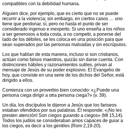
compatibles con la debilidad humana.
Alguien dice, por ejemplo, que es cierto que no se puede
recurrir a la violencia; sin embargo, en ciertos casos … uno
tiene que perdonar, sí, pero no hasta el punto de ser
considerado ingenuo e inexperto. Si uno enseña a los niños
a ser generosos a toda costa, a no competir, a ponerse del
lado de los débiles, se les coloca en una posición para que
sean superados por las personas malvadas y sin escrúpulos.
Los que hablan de esta manera, incluso si son cristianos,
actúan como falsos maestros, quizás sin darse cuenta. Con
distinciones hábiles y razonamientos sutiles, privan al
mensaje de Jesús de su poder explosivo. El Evangelio de
hoy, que consiste en una serie de los dichos del Señor, está
dirigido a ellos.
Comienza con un proverbio bien conocido: «¿Puede una
persona ciega dirigir a otra persona ciega?» (v. 39).
Un día, los discípulos le dijeron a Jesús que los fariseos
estaban ofendidos por sus palabras. Él responde: «¡No les
presten atención! Son ciegos guiando a ciegos» (Mt 15,14).
Todos los judíos se consideraban amos capaces de guiar a
los ciegos, es decir a los gentiles (Rom 2,19-20).