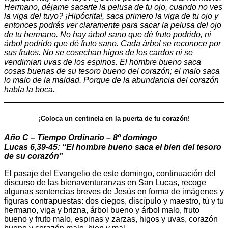
Hermano, déjame sacarte la pelusa de tu ojo, cuando no ves
la viga del tuyo? ¡Hipócrita!, saca primero la viga de tu ojo y
entonces podrás ver claramente para sacar la pelusa del ojo
de tu hermano. No hay árbol sano que dé fruto podrido, ni
árbol podrido que dé fruto sano. Cada árbol se reconoce por
sus frutos. No se cosechan higos de los cardos ni se
vendimian uvas de los espinos. El hombre bueno saca
cosas buenas de su tesoro bueno del corazón; el malo saca
lo malo de la maldad. Porque de la abundancia del corazón
habla la boca.
¡Coloca un centinela en la puerta de tu corazón!
Año C – Tiempo Ordinario – 8º domingo
Lucas 6,39-45: “El hombre bueno saca el bien del tesoro
de su corazón”
El pasaje del Evangelio de este domingo, continuación del
discurso de las bienaventuranzas en San Lucas, recoge
algunas sentencias breves de Jesús en forma de imágenes y
figuras contrapuestas: dos ciegos, discípulo y maestro, tú y tu
hermano, viga y brizna, árbol bueno y árbol malo, fruto
bueno y fruto malo, espinas y zarzas, higos y uvas, corazón