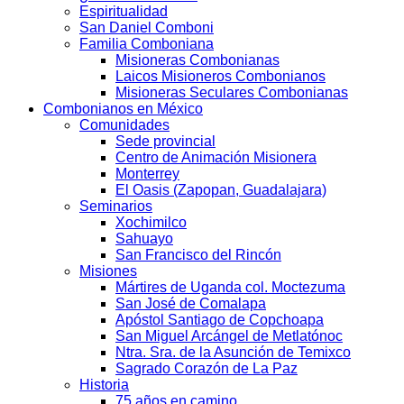
Espiritualidad
San Daniel Comboni
Familia Comboniana
Misioneras Combonianas
Laicos Misioneros Combonianos
Misioneras Seculares Combonianas
Combonianos en México
Comunidades
Sede provincial
Centro de Animación Misionera
Monterrey
El Oasis (Zapopan, Guadalajara)
Seminarios
Xochimilco
Sahuayo
San Francisco del Rincón
Misiones
Mártires de Uganda col. Moctezuma
San José de Comalapa
Apóstol Santiago de Copchoapa
San Miguel Arcángel de Metlatónoc
Ntra. Sra. de la Asunción de Temixco
Sagrado Corazón de La Paz
Historia
75 años en camino