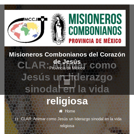
Skip
to
content
Misioneros Combonianos del Corazón
de Jesús
CLAR: Animar como
Provincia de México
Jesús un liderazgo
sinodal en la vida
religiosa
Home
CLAR: Animar como Jesús un liderazgo sinodal en la vida
religiosa