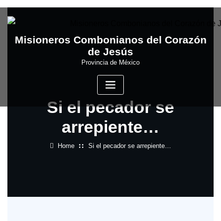
Skip
to
content
Misioneros Combonianos del Corazón
de Jesús
Provincia de México
Si el pecador se
arrepiente…
Home
Si el pecador se arrepiente…