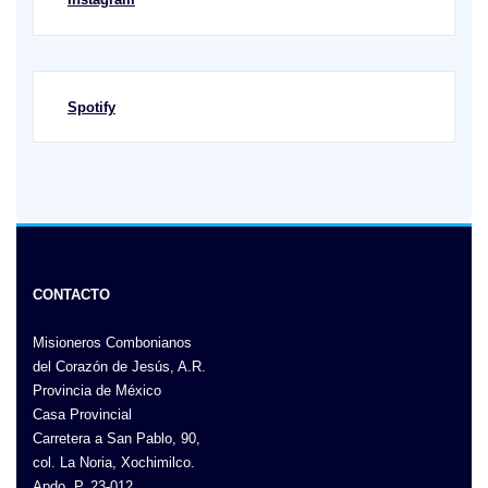
Spotify
CONTACTO
Misioneros Combonianos
del Corazón de Jesús, A.R.
Provincia de México
Casa Provincial
Carretera a San Pablo, 90,
col. La Noria, Xochimilco.
Apdo. P. 23-012.