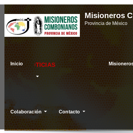
Skip
Misioneros 
to
Provincia de México
content
Inicio
Misioner
ÚLTIMAS NOTICIAS
Colaboración
Contacto