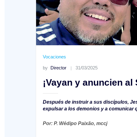
XV Domingo ordinario. Año A
Vocaciones
by
Director
31/03/2025
ño A
¡Vayan y anuncien al
Después de instruir a sus discípulos, Je
expulsar a los demonios y a comunicar qu
Por: P. Wédipo Paixão, mccj