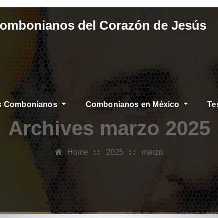
Combonianos del Corazón de Jesús
os Combonianos
Combonianos en México
Te
Archives marzo 2025
Home
2025
marzo