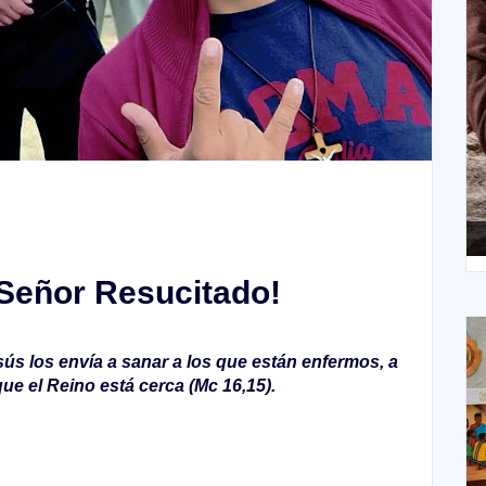
X
XIV Domingo ordinario. Año A
 Señor Resucitado!
sús los envía a sanar a los que están enfermos, a
e el Reino está cerca (Mc 16,15).