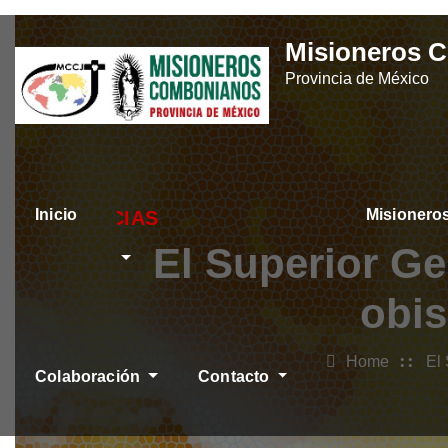
Skip
Misioneros 
to
Provincia de México
content
Inicio
Misioner
ÚLTIMAS NOTICIAS
El Superior G
obis
Home
El
Colaboración
Contacto