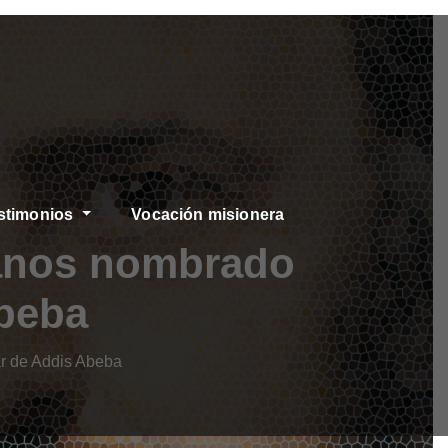
stimonios
Vocación misionera
ianos nombrado
Abeba
ar de Addis Abeba