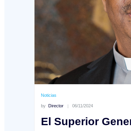
XV Domingo ordinario. Año A
ño A
Noticias
by
Director
06/11/2024
El Superior Gener