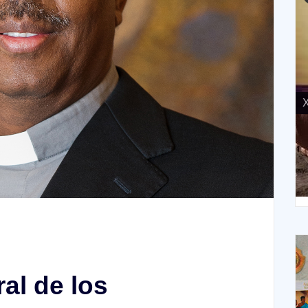
X
XIV Domingo ordinario. Año A
al de los