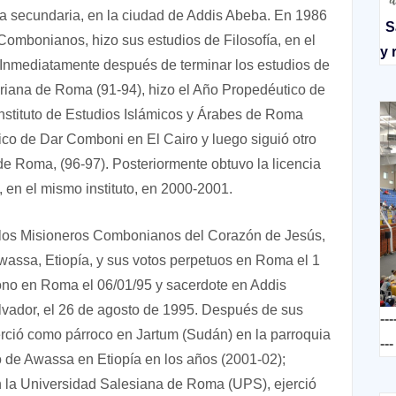
 la secundaria, en la ciudad de Addis Abeba. En 1986
S
Combonianos, hizo sus estudios de Filosofía, en el
y 
Inmediatamente después de terminar los estudios de
oriana de Roma (91-94), hizo el Año Propedéutico de
 Instituto de Estudios Islámicos y Árabes de Roma
ico de Dar Comboni en El Cairo y luego siguió otro
de Roma, (96-97). Posteriormente obtuvo la licencia
en el mismo instituto, en 2000-2001.
de los Misioneros Combonianos del Corazón de Jesús,
wassa, Etiopía, y sus votos perpetuos en Roma el 1
no en Roma el 06/01/95 y sacerdote en Addis
vador, el 26 de agosto de 1995. Después de sus
---
erció como párroco en Jartum (Sudán) en la parroquia
---
 de Awassa en Etiopía en los años (2001-02);
 la Universidad Salesiana de Roma (UPS), ejerció