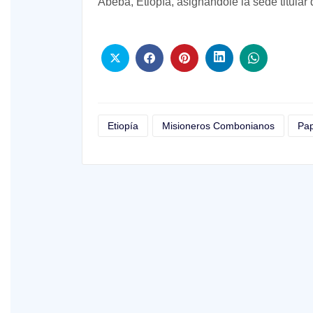
Abeba, Etiopía, asignándole la sede titular
Etiopía
Misioneros Combonianos
Pap