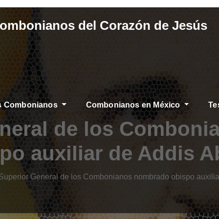
Combonianos del Corazón de Jesús
os Combonianos
Combonianos en México
Te
eneral de los Combon
po auxiliar de Addis 
 Superior General de los Combonianos nombrado obispo auxili