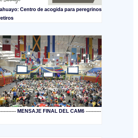
ahuayo: Centro de acogida para peregrinos
retiros
-----------
MENSAJE FINAL DEL CAM6
----------