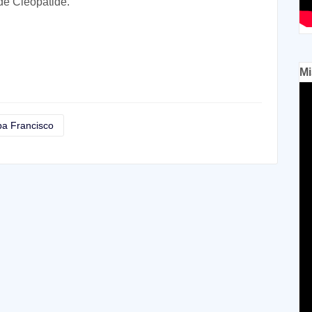
 de Cleopátide.
Mi
a Francisco