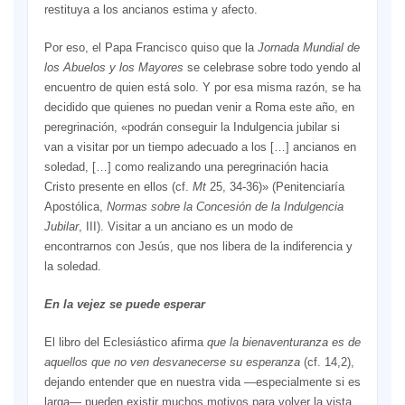
restituya a los ancianos estima y afecto.
Por eso, el Papa Francisco quiso que la
Jornada Mundial de
los Abuelos y los Mayores
se celebrase sobre todo yendo al
encuentro de quien está solo. Y por esa misma razón, se ha
decidido que quienes no puedan venir a Roma este año, en
peregrinación, «podrán conseguir la Indulgencia jubilar si
van a visitar por un tiempo adecuado a los […] ancianos en
soledad, […] como realizando una peregrinación hacia
Cristo presente en ellos (cf.
Mt
25, 34-36)» (Penitenciaría
Apostólica,
Normas sobre la Concesión de la Indulgencia
Jubilar
, III). Visitar a un anciano es un modo de
encontrarnos con Jesús, que nos libera de la indiferencia y
la soledad.
En la vejez se puede esperar
El libro del Eclesiástico afirma
que la bienaventuranza es de
aquellos que no ven desvanecerse su esperanza
(cf. 14,2),
dejando entender que en nuestra vida —especialmente si es
larga— pueden existir muchos motivos para volver la vista