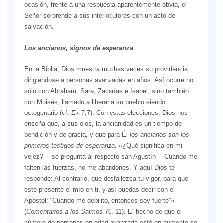
ocasión, frente a una respuesta aparentemente obvia, el
Señor sorprende a sus interlocutores con un acto de
salvación.
Los ancianos, signos de esperanza
En la Biblia, Dios muestra muchas veces su providencia
dirigiéndose a personas avanzadas en años. Así ocurre no
sólo con Abraham, Sara, Zacarías e Isabel, sino también
con Moisés, llamado a liberar a su pueblo siendo
octogenario (cf.
Ex
7,7). Con estas elecciones, Dios nos
enseña que, a sus ojos, la ancianidad es un tiempo de
bendición y de gracia, y que para Él
los ancianos son los
primeros testigos de esperanza
. «¿Qué significa en mi
vejez? —se pregunta al respecto san Agustín— Cuando me
falten las fuerzas, no me abandones. Y aquí Dios te
responde: Al contrario, que desfallezca tu vigor, para que
esté presente el mío en ti, y así puedas decir con el
Apóstol: “Cuando me debilito, entonces soy fuerte”»
(
Comentarios a los Salmos
70, 11). El hecho de que el
número de personas en edad avanzada esté en aumento se