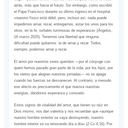
atrás, más que hacia el futuro. Sin embargo, como escribió
el Papa Francisco durante su último ingreso en el hospital,
«nuestro físico está débil, pero, incluso así, nada puede
impedirnos amar, rezar, entregarnos, estar los unos para los
otros, en la fe, señales luminosas de esperanza» (
Ángelus
,
16 marzo 2025). Tenemos una libertad que ninguna
dificultad puede quitarnos: la de amar y rezar. Todos,
siempre, podemos amar y rezar.
El amor por nuestros seres queridos —por el cónyuge con
quien hemos pasado gran parte de la vida, por los hijos, por
los nietos que alegran nuestras jornadas— no se apaga
cuando las fuerzas se desvanecen. Al contrario, a menudo
ese afecto es precisamente el que reaviva nuestras
energías, dándonos esperanza y consuelo.
Estos signos de vitalidad del amor, que tienen su raíz en
Dios mismo, nos dan valentía y nos recuerdan que «aunque
nuestro hombre exterior se vaya destruyendo, nuestro
hombre interior se va renovando día a día» (
2 Co
4,16). Por