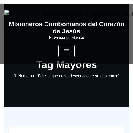
Skip
to
content
Misioneros Combonianos del Corazón
de Jesús
Provincia de México
Tag Mayores
Home
“Feliz el que no ve desvanecerse su esperanza”