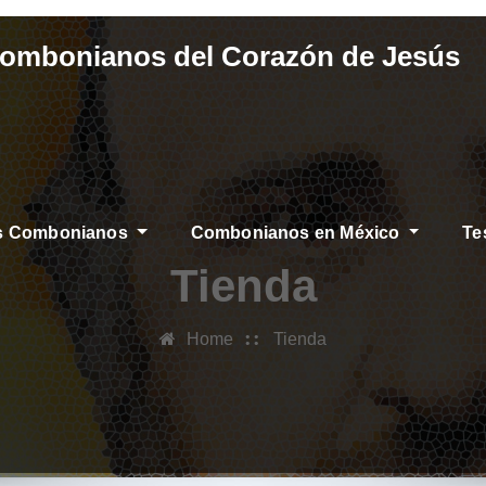
Combonianos del Corazón de Jesús
os Combonianos
Combonianos en México
Te
CIAS
Tienda
Home
Tienda