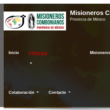
Skip
Misioneros 
to
Provincia de México
content
Inicio
Misioner
ÚLTIMAS NOTI
Colaboración
Contacto