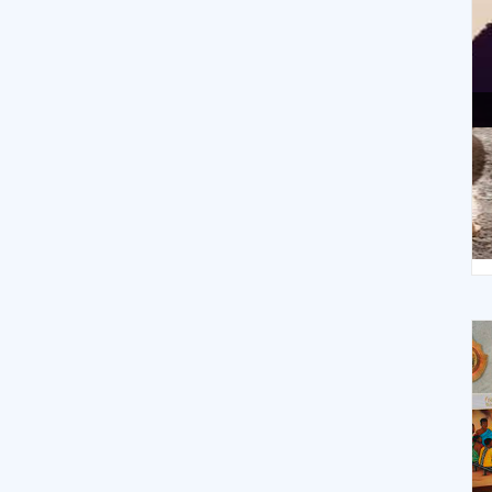
XIII Domingo ordinario. Año A
X