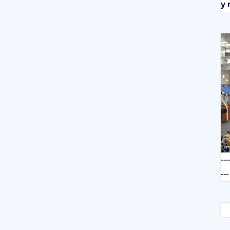
y 
---
---