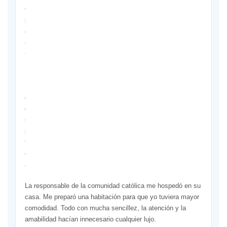
como
perdonarnos,
ayudarnos,
acompañarnos
(Jn
13,13-
15).
Este
gesto
debería
ser
practicado
todo
el
año.
La responsable de la comunidad católica me hospedó en su
casa. Me preparó una habitación para que yo tuviera mayor
comodidad. Todo con mucha sencillez, la atención y la
amabilidad hacían innecesario cualquier lujo.