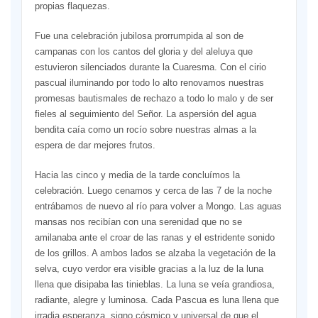
propias flaquezas.
Fue una celebración jubilosa prorrumpida al son de
campanas con los cantos del gloria y del aleluya que
estuvieron silenciados durante la Cuaresma. Con el cirio
pascual iluminando por todo lo alto renovamos nuestras
promesas bautismales de rechazo a todo lo malo y de ser
fieles al seguimiento del Señor. La aspersión del agua
bendita caía como un rocío sobre nuestras almas a la
espera de dar mejores frutos.
Hacia las cinco y media de la tarde concluímos la
celebración. Luego cenamos y cerca de las 7 de la noche
entrábamos de nuevo al río para volver a Mongo. Las aguas
mansas nos recibían con una serenidad que no se
amilanaba ante el croar de las ranas y el estridente sonido
de los grillos. A ambos lados se alzaba la vegetación de la
selva, cuyo verdor era visible gracias a la luz de la luna
llena que disipaba las tinieblas. La luna se veía grandiosa,
radiante, alegre y luminosa. Cada Pascua es luna llena que
irradia esperanza, signo cósmico y universal de que el