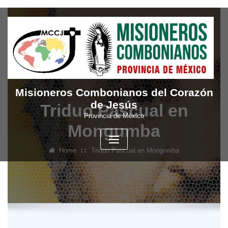
Skip
to
content
Misioneros Combonianos del Corazón
de Jesús
Triduo Pascual en
Provincia de México
Mongumba
Home
Triduo Pascual en Mongumba