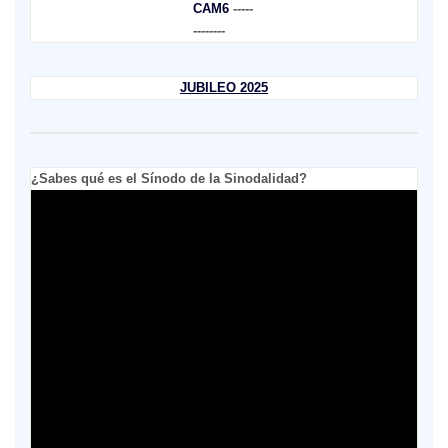
CAM6
-----
--------
JUBILEO 2025
¿Sabes qué es el Sínodo de la Sinodalidad?