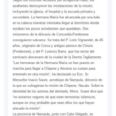
Según los informes recibidos por la Agencia Fides, los
asaltantes destruyeron las instalaciones de la misión,
incluyendo la iglesia, el hospital y la escuela primaria y
secundaria. La hermana María fue alcanzada por una bala
en la cabeza mientras intentaba llegar al dormitorio donde
estaban los pocos estudiantes que quedaban. Dos
misioneros de la diócesis de Concordia-Pordenone
consiguieron salvarse. Se trata del P. Loris Vignandel, de 45
años, originario de Corva y antiguo párroco de Chions
(Pordenone), y del P. Lorenzo Barro, que fue rector del
seminario diocesano de la ciudad de la Destra Tagliamento.
“Las hermanas de la Hermana María se han puesto en
marcha para llegar a Chipene y llevarse su cuerpo para
enterrarlo en otra misión”, ha declarado su Exc. Sr.
Monseñor Inacio Saure, arzobispo de Nampula, diócesis de
la que es sufragánea la misión de Chipene, Nacala. Sobre la
identidad de los autores del atentado, Mons. Suare dice que
“no estamos seguros de que sean terroristas islámicos,
aunque es muy probable que sean ellos los que hayan
atacado la misión”.
La provincia de Nampula, junto con Cabo Delgado, es