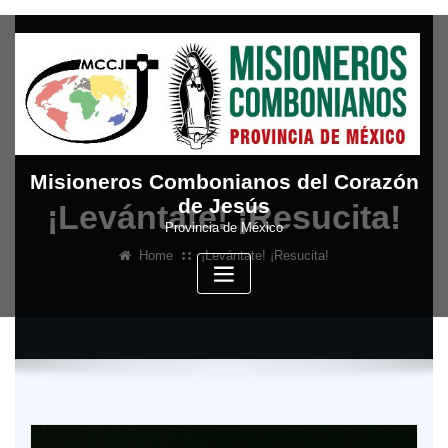
Skip
to
content
Misioneros Combonianos del Corazón
de Jesús
¡Levántate! ¡Resucita!
Provincia de México
Home
¡Levántate! ¡Resucita!