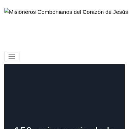
Skip
to
content
Misioneros Combonianos del
Corazón de Jesús
Provincia de México