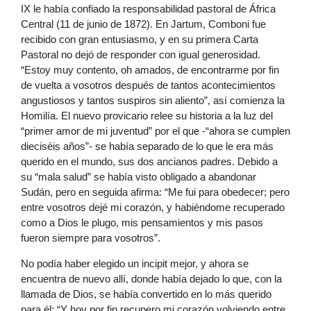
IX le había confiado la responsabilidad pastoral de África
Central (11 de junio de 1872). En Jartum, Comboni fue
recibido con gran entusiasmo, y en su primera Carta
Pastoral no dejó de responder con igual generosidad.
“Estoy muy contento, oh amados, de encontrarme por fin
de vuelta a vosotros después de tantos acontecimientos
angustiosos y tantos suspiros sin aliento”, así comienza la
Homilía. El nuevo provicario relee su historia a la luz del
“primer amor de mi juventud” por el que -“ahora se cumplen
dieciséis años”- se había separado de lo que le era más
querido en el mundo, sus dos ancianos padres. Debido a
su “mala salud” se había visto obligado a abandonar
Sudán, pero en seguida afirma: “Me fui para obedecer; pero
entre vosotros dejé mi corazón, y habiéndome recuperado
como a Dios le plugo, mis pensamientos y mis pasos
fueron siempre para vosotros”.
No podía haber elegido un incipit mejor, y ahora se
encuentra de nuevo allí, donde había dejado lo que, con la
llamada de Dios, se había convertido en lo más querido
para él: “Y hoy por fin recupero mi corazón volviendo entre