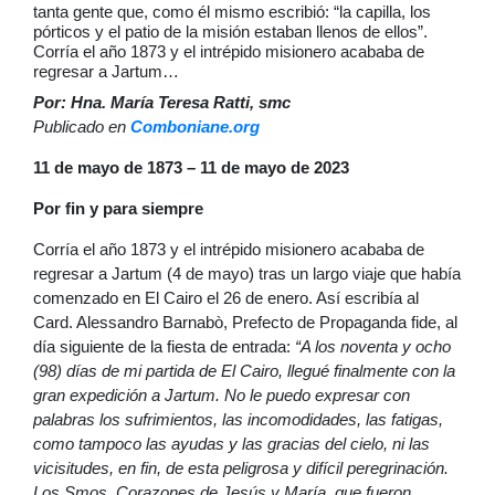
tanta gente que, como él mismo escribió: “la capilla, los
pórticos y el patio de la misión estaban llenos de ellos”.
Corría el año 1873 y el intrépido misionero acababa de
regresar a Jartum…
Por: Hna. María Teresa Ratti, smc
Publicado en
Comboniane.org
11 de mayo de 1873 – 11 de mayo de 2023
Por fin y para siempre
Corría el año 1873 y el intrépido misionero acababa de
regresar a Jartum (4 de mayo) tras un largo viaje que había
comenzado en El Cairo el 26 de enero. Así escribía al
Card. Alessandro Barnabò, Prefecto de Propaganda fide, al
día siguiente de la fiesta de entrada:
“A los noventa y ocho
(98) días de mi partida de El Cairo, llegué finalmente con la
gran expedición a Jartum. No le puedo expresar con
palabras los sufrimientos, las incomodidades, las fatigas,
como tampoco las ayudas y las gracias del cielo, ni las
vicisitudes, en fin, de esta peligrosa y difícil peregrinación.
Los Smos. Corazones de Jesús y María, que fueron