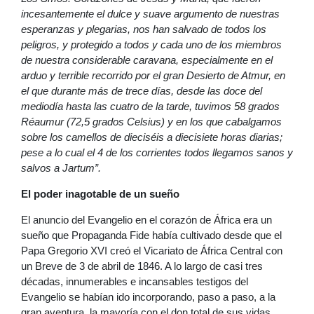
incesantemente el dulce y suave argumento de nuestras
esperanzas y plegarias, nos han salvado de todos los
peligros, y protegido a todos y cada uno de los miembros
de nuestra considerable caravana, especialmente en el
arduo y terrible recorrido por el gran Desierto de Atmur, en
el que durante más de trece días, desde las doce del
mediodía hasta las cuatro de la tarde, tuvimos 58 grados
Réaumur (72,5 grados Celsius) y en los que cabalgamos
sobre los camellos de dieciséis a diecisiete horas diarias;
pese a lo cual el 4 de los corrientes todos llegamos sanos y
salvos a Jartum”.
El poder inagotable de un sueño
El anuncio del Evangelio en el corazón de África era un
sueño que Propaganda Fide había cultivado desde que el
Papa Gregorio XVI creó el Vicariato de África Central con
un Breve de 3 de abril de 1846. A lo largo de casi tres
décadas, innumerables e incansables testigos del
Evangelio se habían ido incorporando, paso a paso, a la
gran aventura, la mayoría con el don total de sus vidas.