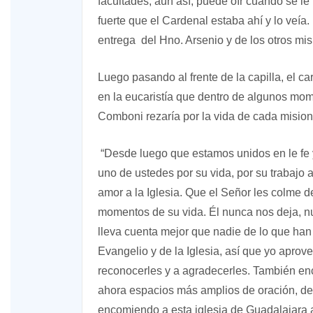
facultades, aun así, puede oír cuando se le 
fuerte que el Cardenal estaba ahí y lo veía
entrega del Hno. Arsenio y de los otros mi
Luego pasando al frente de la capilla, el c
en la eucaristía que dentro de algunos mom
Comboni rezaría por la vida de cada misio
“Desde luego que estamos unidos en le fe y
uno de ustedes por su vida, por su trabajo a
amor a la Iglesia. Que el Señor les colme d
momentos de su vida. Él nunca nos deja, n
lleva cuenta mejor que nadie de lo que han 
Evangelio y de la Iglesia, así que yo apro
reconocerles y a agradecerles. También en
ahora espacios más amplios de oración, d
encomiendo a esta iglesia de Guadalajara a