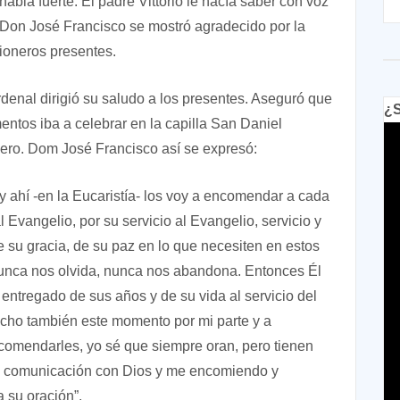
habla fuerte. El padre Vittorio le hacía saber con voz
. Don José Francisco se mostró agradecido por la
sioneros presentes.
ardenal dirigió su saludo a los presentes. Aseguró que
¿S
entos iba a celebrar en la capilla San Daniel
nero. Dom José Francisco así se expresó:
 ahí -en la Eucaristía- los voy a encomendar a cada
l Evangelio, por su servicio al Evangelio, servicio y
e su gracia, de su paz en lo que necesiten en estos
unca nos olvida, nunca nos abandona. Entonces Él
entregado de sus años y de su vida al servicio del
vecho también este momento por mi parte y a
comendarles, yo sé que siempre oran, pero tienen
e comunicación con Dios y me encomiendo y
 su oración”.