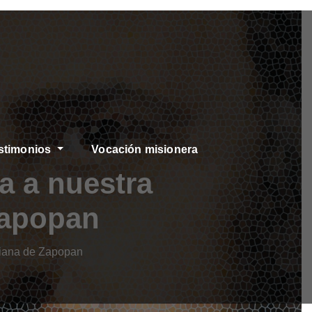
stimonios
Vocación misionera
a a nuestra
Zapopan
niana de Zapopan