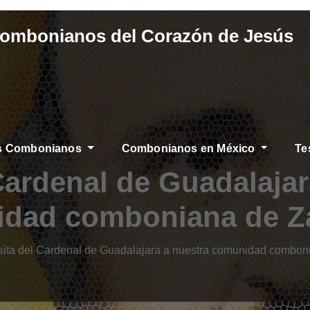
Combonianos del Corazón de Jesús
os Combonianos
Combonianos en México
Te
 Cardenal de Guadalajar
dad comboniana de 
sita del Cardenal de Guadalajara a nuestra comunidad combo