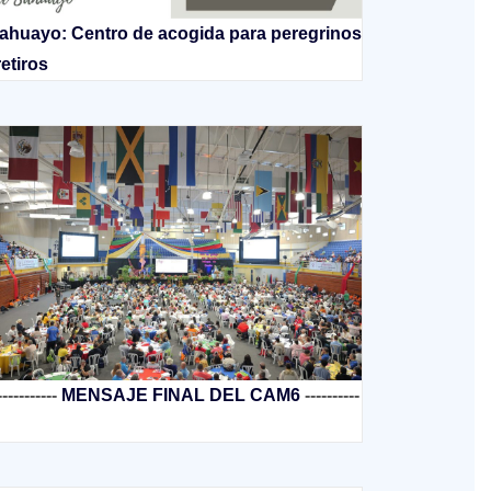
ahuayo: Centro de acogida para peregrinos
retiros
-----------
MENSAJE FINAL DEL CAM6
----------