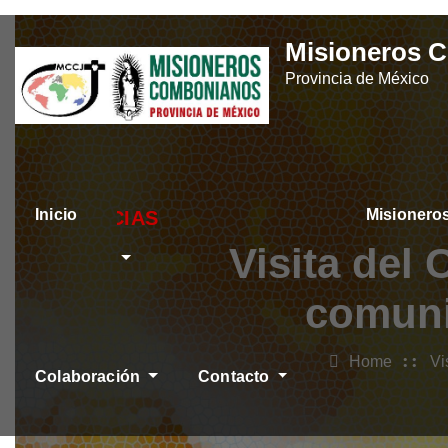
Skip
Misioneros 
to
Provincia de México
content
Inicio
Misioner
ÚLTIMAS NOTICIAS
Visita del
comuni
Home
Vi
Colaboración
Contacto